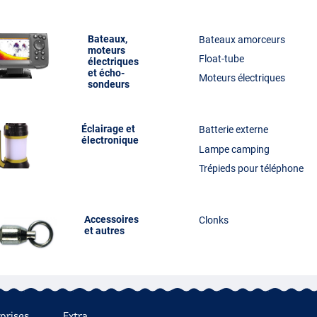
Bateaux,
Bateaux amorceurs
moteurs
Float-tube
électriques
et écho-
Moteurs électriques
sondeurs
Éclairage et
Batterie externe
électronique
Lampe camping
Trépieds pour téléphone
Accessoires
Clonks
et autres
prises
Extra