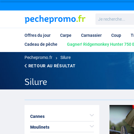
Je
recherche...
Offres du jour
Carpe
Carnassier
Coup
T
Cadeau de pêche
Gagner! Ridgemonkey Hunter 750 B
Pechepromo.fr
Silure
RETOUR AU RÉSULTAT
Silure
Cannes
Moulinets