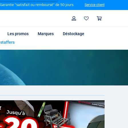
Garantie "satisfait ou remboursé" de 50 jours
Service client
Rechercher
Profil
Panier
Les promos
Marques
Déstockage
 staffers