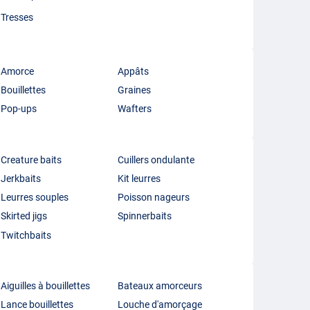
Tresses
Amorce
Appâts
Bouillettes
Graines
Pop-ups
Wafters
Creature baits
Cuillers ondulante
Jerkbaits
Kit leurres
Leurres souples
Poisson nageurs
Skirted jigs
Spinnerbaits
Twitchbaits
Aiguilles à bouillettes
Bateaux amorceurs
Lance bouillettes
Louche d'amorçage