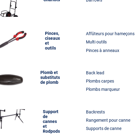
Barrows
Pinces,
Affûteurs pour hameçons
ciseaux
Multi outils
et
outils
Pinces à anneaux
Plomb et
Back lead
substituts
Plombs carpes
de plomb
Plombs marqueur
Support
Backrests
de
Rangement pour canne
cannes
et
Supports de canne
Rodpods