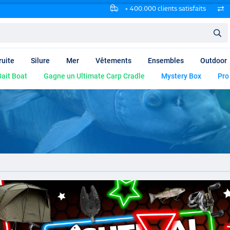
+ 400.000 clients satisfaits
ruite
Silure
Mer
Vêtements
Ensembles
Outdoor
ait Boat
Gagne un Ultimate Carp Cradle
Mystery Box
Pro