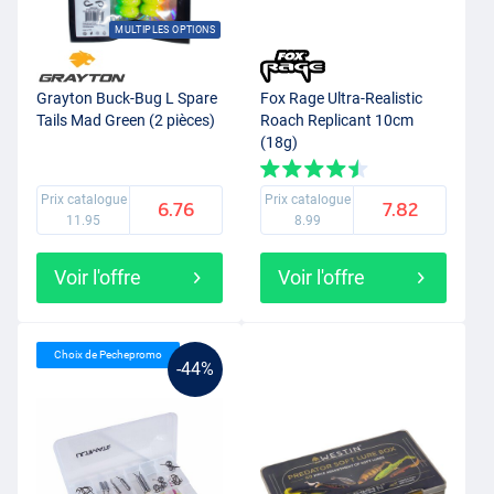
MULTIPLES OPTIONS
Grayton Buck-Bug L Spare
Fox Rage Ultra-Realistic
Tails Mad Green (2 pièces)
Roach Replicant 10cm
(18g)
Prix catalogue
Prix catalogue
6.76
7.82
11.95
8.99
Voir l'offre
Voir l'offre
Choix de Pechepromo
-44%