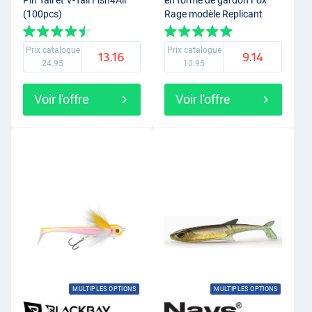
Pin Tail et V-Tail Fish4All
en forme de gardon Fox
(100pcs)
Rage modèle Replicant
Swimbait 14cm (45g)
Prix catalogue
Prix catalogue
13.16
9.14
24.95
10.95
Voir l'offre
Voir l'offre
MULTIPLES OPTIONS
MULTIPLES OPTIONS