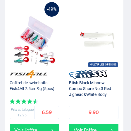
-49%
MULTIPLES OPTIONS
Coffret de swimbaits
Fiiish Black Minnow
Fish4All 7.5cm 9g (5pcs)
Combo Shore No.3 Red
Jighead&White Body
Prix catalogue
6.59
9.90
12.95
Voir l'offre
Voir l'offre