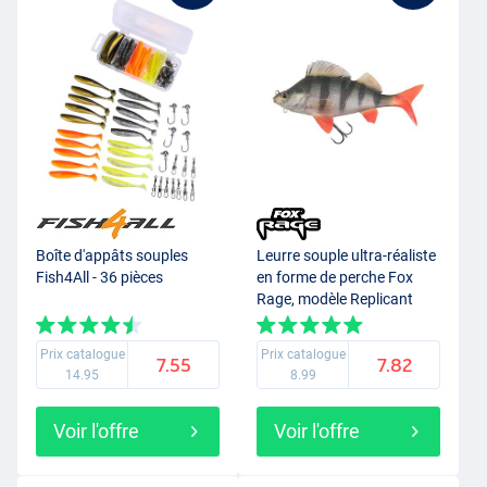
Boîte d'appâts souples
Leurre souple ultra-réaliste
Fish4All - 36 pièces
en forme de perche Fox
Rage, modèle Replicant
Swimbait 10cm (22g)
Prix catalogue
Prix catalogue
7.55
7.82
14.95
8.99
Voir l'offre
Voir l'offre