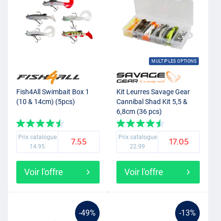
MULTIPLES OPTIONS
Fish4All Swimbait Box 1
Kit Leurres Savage Gear
(10 & 14cm) (5pcs)
Cannibal Shad Kit 5,5 &
6,8cm (36 pcs)
Prix catalogue
Prix catalogue
7.55
17.05
14.95
22.99
Voir l'offre
Voir l'offre
-49%
-13%