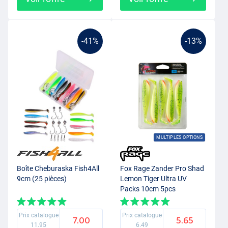
-41%
-13%
MULTIPLES OPTIONS
Boîte Cheburaska Fish4All
Fox Rage Zander Pro Shad
9cm (25 pièces)
Lemon Tiger Ultra UV
Packs 10cm 5pcs
Prix catalogue
Prix catalogue
7.00
5.65
11.95
6.49