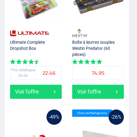
Ultimate Complete
Boîte à leurres souples
Dropshot Box
Westin Predator (60
pièces)
Prix catalogue
22.46
74.95
39.95
Voir l'offre
Voir l'offre
Choix de Pechepromo
-49%
-26%