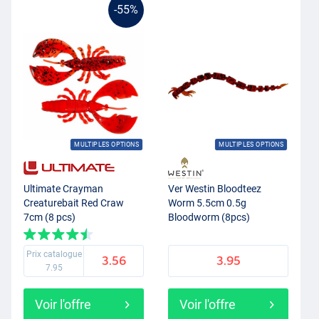
-55%
MULTIPLES OPTIONS
MULTIPLES OPTIONS
Ultimate Crayman
Ver Westin Bloodteez
Creaturebait Red Craw
Worm 5.5cm 0.5g
7cm (8 pcs)
Bloodworm (8pcs)
Prix catalogue
3.56
3.95
7.95
Voir l'offre
Voir l'offre