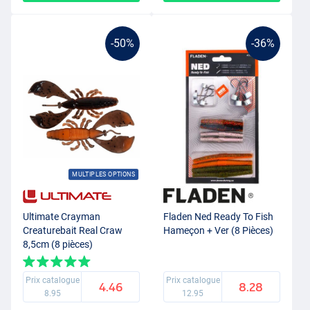
-50%
-36%
MULTIPLES OPTIONS
Ultimate Crayman
Fladen Ned Ready To Fish
Creaturebait Real Craw
Hameçon + Ver (8 Pièces)
8,5cm (8 pièces)
Prix catalogue
Prix catalogue
4.46
8.28
8.95
12.95