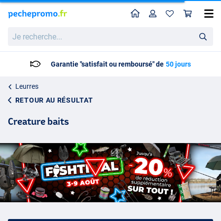
Home
Profil
Pan
Je
recherche...
Livraison: 2 à 5 jours ouvrables
Leurres
RETOUR AU RÉSULTAT
Creature baits