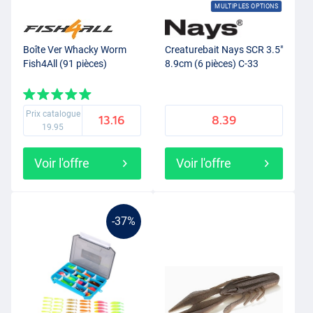
MULTIPLES OPTIONS
Boîte Ver Whacky Worm
Creaturebait Nays SCR 3.5"
Fish4All (91 pièces)
8.9cm (6 pièces) C-33
Prix catalogue
13.16
8.39
19.95
Voir l'offre
Voir l'offre
-37%