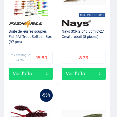
MULTIPLES OPTIONS
Boîte de leurres souples
Nays SCR 2.5" 6.3cm C-27
Fish4All Trout Softbait Box
Creaturebait (8 pièces)
(97 pcs)
Prix catalogue
15.80
8.39
24.95
Voir l'offre
Voir l'offre
-55%