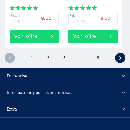
Prix catalogue
Prix catalogue
9.00
9.02
10.95
10.99
Voir l'offre
Voir l'offre
1
2
3
...
8
Entreprise
Informations pour les entreprises
Extra
Déstockage