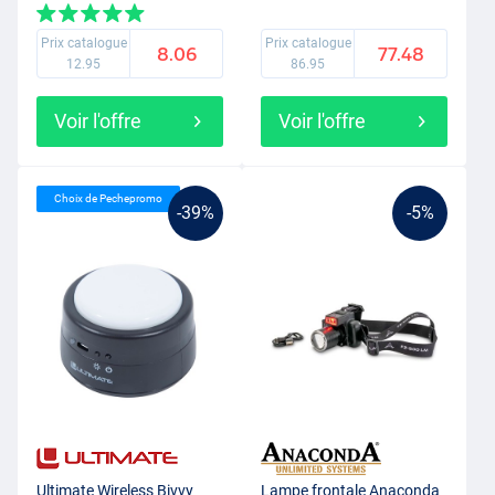
Télescopique (79-136cm)
(Incl. Set d'adaptateurs)
Prix catalogue
Prix catalogue
8.06
77.48
12.95
86.95
Voir l'offre
Voir l'offre
Choix de Pechepromo
-39%
-5%
Ultimate Wireless Bivvy
Lampe frontale Anaconda