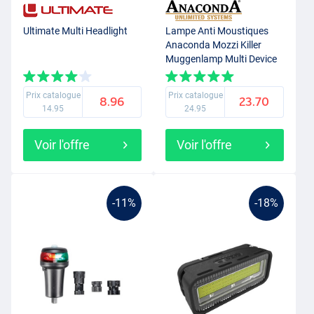
Ultimate Multi Headlight
Lampe Anti Moustiques
Anaconda Mozzi Killer
Muggenlamp Multi Device
(Incl. Panneau solaire)
Prix catalogue
Prix catalogue
8.96
23.70
14.95
24.95
Voir l'offre
Voir l'offre
-11%
-18%