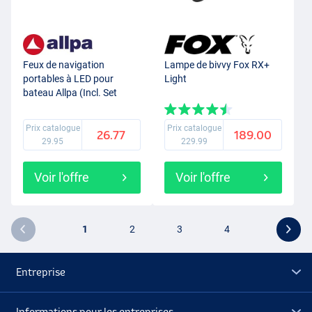
Feux de navigation
Lampe de bivvy Fox RX+
portables à LED pour
Light
bateau Allpa (Incl. Set
d'adaptateurs)
Prix catalogue
Prix catalogue
26.77
189.00
29.95
229.99
Voir l'offre
Voir l'offre
1
2
3
4
Entreprise
Informations pour les entreprises