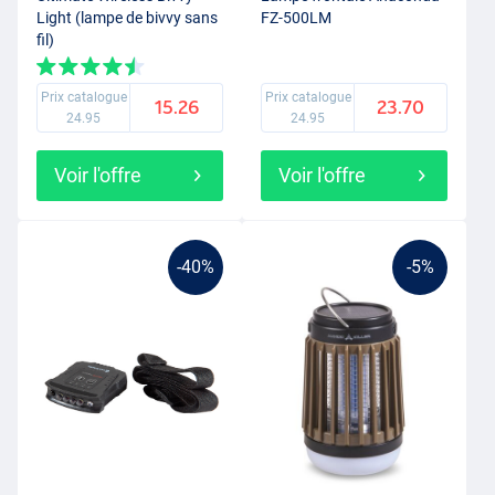
Light (lampe de bivvy sans
FZ-500LM
fil)
Prix catalogue
Prix catalogue
15.26
23.70
24.95
24.95
Voir l'offre
Voir l'offre
-40%
-5%