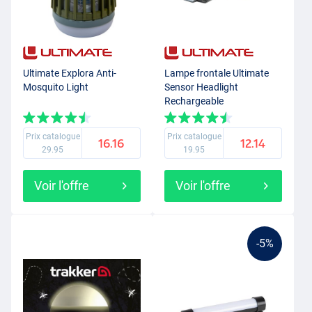
Ultimate Explora Anti-
Lampe frontale Ultimate
Mosquito Light
Sensor Headlight
Rechargeable
Prix catalogue
Prix catalogue
16.16
12.14
29.95
19.95
Voir l'offre
Voir l'offre
-5%