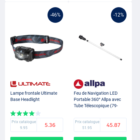
-46%
-12%
Lampe frontale Ultimate
Feu de Navigation LED
Base Headlight
Portable 360° Allpa avec
Tube Télescopique (79-
136cm)
Prix catalogue
Prix catalogue
5.36
45.87
9.95
51.95