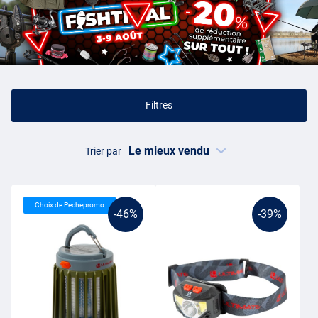
Filtres
Trier par
Choix de Pechepromo
-46%
-39%