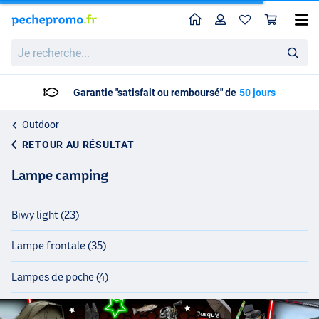
Home
Profil
Pan
Je
recherche...
Livraison: 2 à 5 jours ouvrables
Outdoor
RETOUR AU RÉSULTAT
Lampe camping
Biwy light (23)
Lampe frontale (35)
Lampes de poche (4)