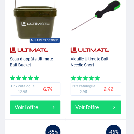
MULTIPLES OPTIONS
Seau à appâts Ultimate
Aiguille Ultimate Bait
Bait Bucket
Needle Short
Prix catalogue
Prix catalogue
6.74
2.42
12.95
2.95
Voir l'offre
Voir l'offre
-55%
-46%