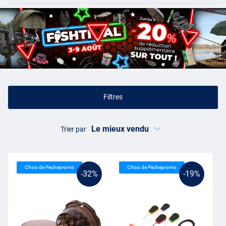
Filtres
Trier par
Choix de Pechepromo
Choix de Pechepromo
-32%
-19%