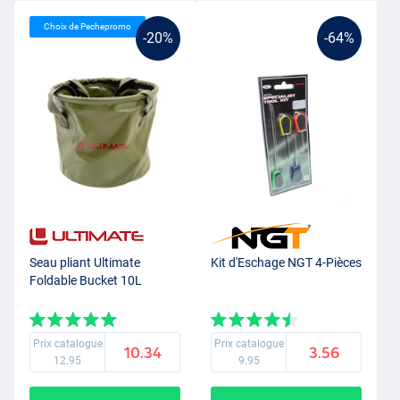
Choix de Pechepromo
-20%
-64%
Seau pliant Ultimate
Kit d'Eschage NGT 4-Pièces
Foldable Bucket 10L
Prix catalogue
Prix catalogue
10.34
3.56
12.95
9.95