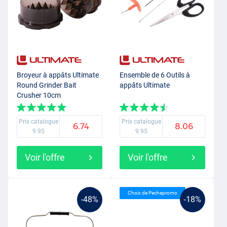
Broyeur à appâts Ultimate
Ensemble de 6 Outils à
Round Grinder Bait
appâts Ultimate
Crusher 10cm
Prix catalogue
Prix catalogue
6.74
8.06
9.95
9.95
Voir l'offre
Voir l'offre
Choix de Pechepromo
-48%
-18%