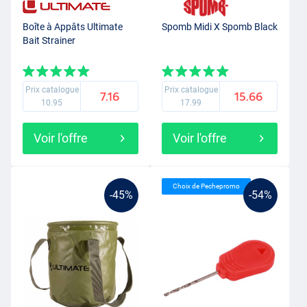
Boîte à Appâts Ultimate
Spomb Midi X Spomb Black
Bait Strainer
Prix catalogue
Prix catalogue
7.16
15.66
10.95
17.99
Voir l'offre
Voir l'offre
Choix de Pechepromo
-45%
-54%