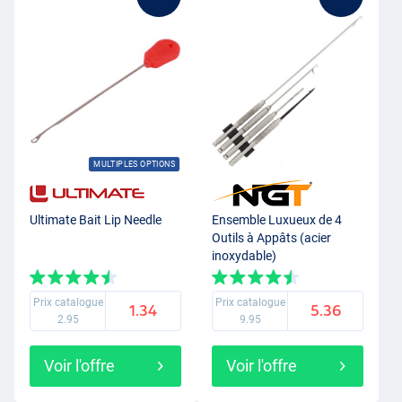
MULTIPLES OPTIONS
Ultimate Bait Lip Needle
Ensemble Luxueux de 4
Outils à Appâts (acier
inoxydable)
Prix catalogue
Prix catalogue
1.34
5.36
2.95
9.95
Voir l'offre
Voir l'offre