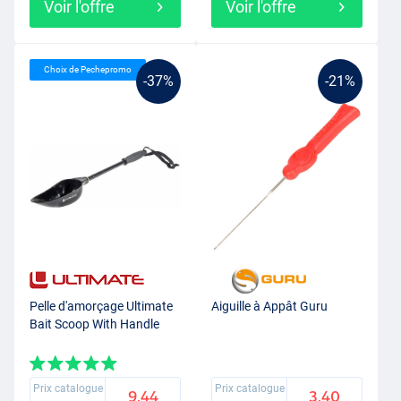
Voir l'offre
Voir l'offre
Choix de Pechepromo
-37%
-21%
Pelle d'amorçage Ultimate
Aiguille à Appât Guru
Bait Scoop With Handle
Prix catalogue
Prix catalogue
9.44
3.40