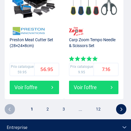
Preston Meat Cutter Set
Carp Zoom Tempo Needle
(28×24×8cm)
& Scissors Set
Prix catalogue
Prix catalogue
56.95
7.16
59.95
9.95
Voir l'offre
Voir l'offre
1
2
3
...
12
Entreprise