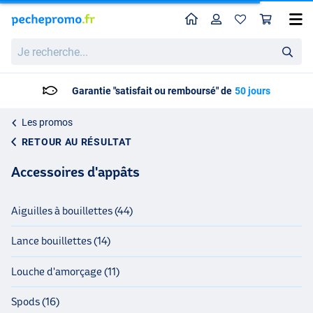
Home
Profil
Pan
Je
recherche...
Livraison: 2 à 5 jours ouvrables
Les promos
RETOUR AU RÉSULTAT
Accessoires d'appâts
Aiguilles à bouillettes (44)
Lance bouillettes (14)
Louche d'amorçage (11)
Spods (16)