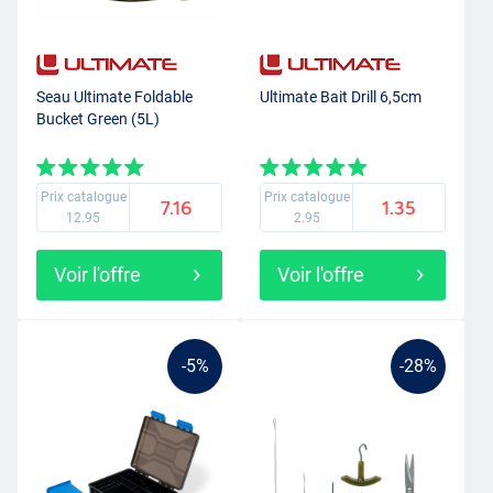
Seau Ultimate Foldable
Ultimate Bait Drill 6,5cm
Bucket Green (5L)
Prix catalogue
Prix catalogue
7.16
1.35
12.95
2.95
Voir l'offre
Voir l'offre
-5%
-28%