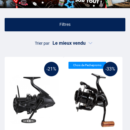
moulinet carpe, la récupération est élevée, ce qui garantit que vous
aurez votre montage rapidement ramené, même lorsque vous
pêchez à de grandes distances.
Filtres
Moulinet carpe débrayable
Shimano
a fait une véritable percée dans les moulinets carpe en
Trier par
introduisant la fonction baitrunner (débrayable). Avec un moulinet
débrayable, également appelé système free-running, vous libérez la
bobine en un seul clic. Cela permet à la carpe de simplement tirer la
Choix de Pechepromo
ligne du moulinet et
le détecteur de touches
est activée. Dès que le
-21%
-33%
pêcheur prend la canne et commence à tourner la manivelle, le
débrayage se ferme et vous pouvez immédiatement combattre le
poisson sur un frein correctement ajusté. Une vraie aubaine pour la
pêche statique à la carpe ! D’autres marques appellent ces
moulinets des moulinets free-running plutôt que débrayables.
Acheter des moulinets carpe
Lorsque vous pêchez la carpe, vous ne pouvez pas vous passer
d’un ensemble de bons moulinets carpe. Il est important de savoir