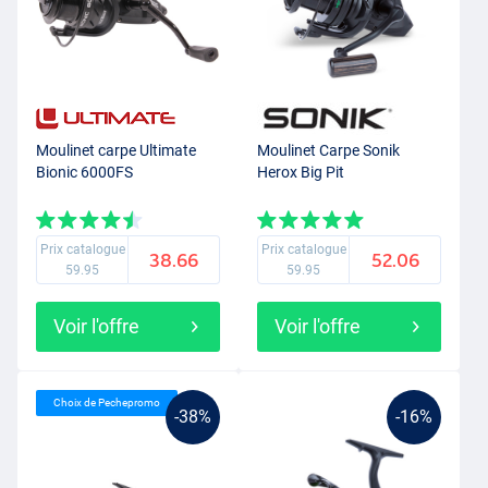
Moulinet carpe Ultimate
Moulinet Carpe Sonik
Bionic 6000FS
Herox Big Pit
Prix catalogue
Prix catalogue
38.66
52.06
59.95
59.95
Voir l'offre
Voir l'offre
Choix de Pechepromo
-38%
-16%