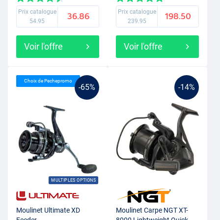
Prix catalogue
Prix catalogue
36.86
198.50
54.95
239.95
Voir l'offre
Voir l'offre
Choix de Pechepromo
-65%
-14%
MULTIPLES OPTIONS
Moulinet Ultimate XD
Moulinet Carpe NGT XT-