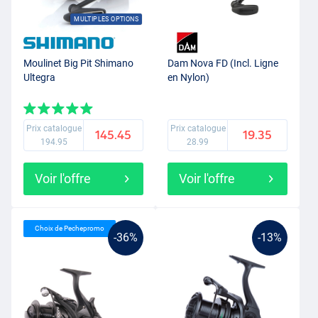
MULTIPLES OPTIONS
Moulinet Big Pit Shimano
Dam Nova FD (Incl. Ligne
Ultegra
en Nylon)
Prix catalogue
Prix catalogue
145.45
19.35
194.95
28.99
Voir l'offre
Voir l'offre
Choix de Pechepromo
-36%
-13%