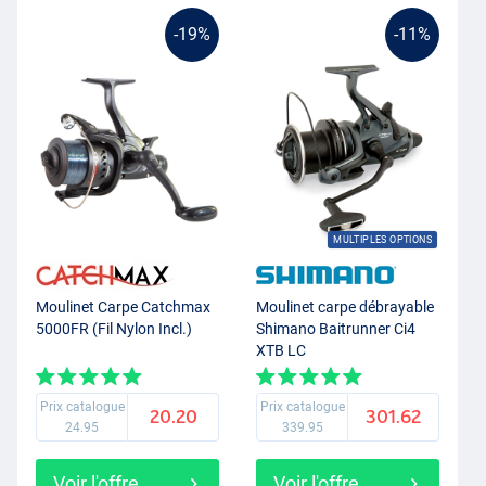
-19%
-11%
MULTIPLES OPTIONS
Moulinet Carpe Catchmax
Moulinet carpe débrayable
5000FR (Fil Nylon Incl.)
Shimano Baitrunner Ci4
XTB LC
Prix catalogue
Prix catalogue
20.20
301.62
24.95
339.95
Voir l'offre
Voir l'offre