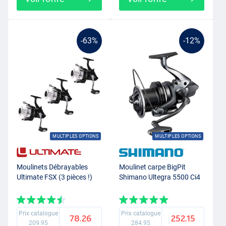
-63%
-12%
MULTIPLES OPTIONS
MULTIPLES OPTIONS
Moulinets Débrayables
Moulinet carpe BigPit
Ultimate FSX (3 pièces !)
Shimano Ultegra 5500 Ci4
Prix catalogue
Prix catalogue
78.26
252.15
209.95
284.95