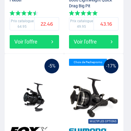
Feeder
8000 Lightweight Quick
Drag Big Pit
Prix catalogue
Prix catalogue
22.46
43.16
64.95
49.95
Voir l'offre
Voir l'offre
Choix de Pechepromo
-5%
-17%
MULTIPLES OPTIONS