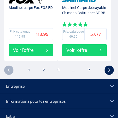
Moulinet carpe Fox EOS FD
Moulinet Carpe débrayable
Shimano Baitrunner ST RB
Prix catalogue
Prix catalogue
113.95
57.77
119.95
69.95
Voir l'offre
Voir l'offre
1
2
3
...
7
Entreprise
Informations pour les entreprises
Extra