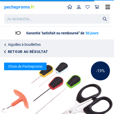
Home
Profil
Pan
Ensemble de 6 Outils à appâts Ultimate
Prix catalogue
Je
8.06
recherche...
9.95
Livraison: 2 à 5 jours ouvrables
Aiguilles à bouillettes
RETOUR AU RÉSULTAT
Choix de Pechepromo
-19%