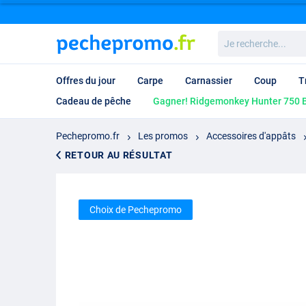
Je
recherche...
Offres du jour
Carpe
Carnassier
Coup
T
Cadeau de pêche
Gagner! Ridgemonkey Hunter 750 B
Pechepromo.fr
Les promos
Accessoires d'appâts
RETOUR AU RÉSULTAT
Choix de Pechepromo