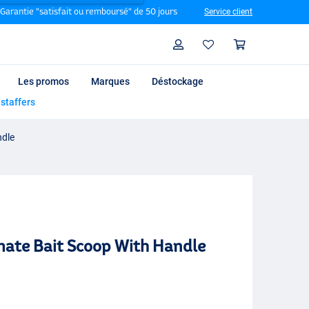
Garantie "satisfait ou remboursé" de 50 jours
Service client
Rechercher
Profil
Panier
Les promos
Marques
Déstockage
 staffers
ndle
mate Bait Scoop With Handle