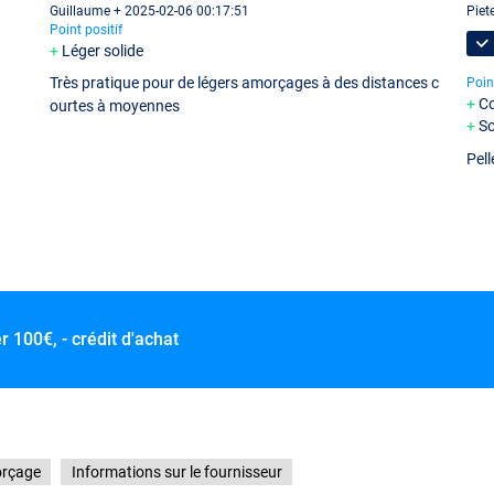
Guillaume + 2025-02-06 00:17:51
Piet
Point positif
Léger solide
Très pratique pour de légers amorçages à des distances c
Poin
C
ourtes à moyennes
So
Pell
er
100€, - crédit d'achat
orçage
Informations sur le fournisseur