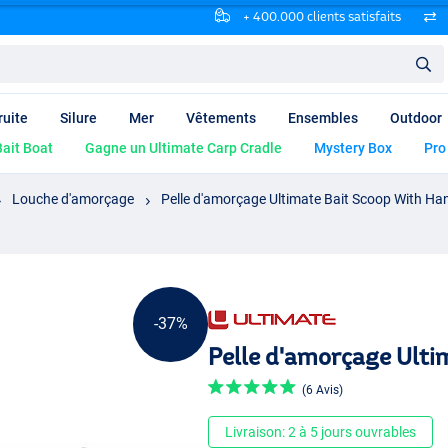
+ 400.000 clients satisfaits
ruite
Silure
Mer
Vêtements
Ensembles
Outdoor
ait Boat
Gagne un Ultimate Carp Cradle
Mystery Box
Pro
Louche d'amorçage
Pelle d'amorçage Ultimate Bait Scoop With Ha
-37%
Pelle d'amorçage Ulti
(6 Avis)
Livraison: 2 à 5 jours ouvrables