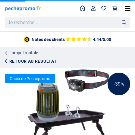
Home
Profil
Pan
Kit de base pour la pêche nocturne de la carpe Ultimate Nightfishing Carp Essentials Set
Je
Prix catalogue
44.60
recherche...
72.80
Notes des clients
4.44/5.00
Lampe frontale
RETOUR AU RÉSULTAT
Choix de Pechepromo
-39%