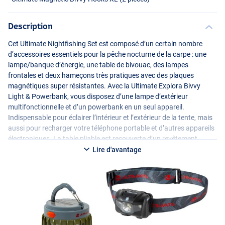
Description
Cet Ultimate Nightfishing Set est composé d’un certain nombre
d’accessoires essentiels pour la pêche nocturne de la carpe : une
lampe/banque d’énergie, une table de bivouac, des lampes
frontales et deux hameçons très pratiques avec des plaques
magnétiques super résistantes. Avec la Ultimate Explora Bivvy
Light & Powerbank, vous disposez d’une lampe d’extérieur
multifonctionnelle et d’un powerbank en un seul appareil.
Indispensable pour éclairer l’intérieur et l’extérieur de la tente, mais
aussi pour recharger votre téléphone portable et d’autres appareils
électroniques. La table pliable est recouverte d’un revêtement
antidérapant et, grâce au bord surélevé, tout reste bien en place sur
Lire d'avantage
la table. La lampe frontale à
LED
est parfaite pour les activités et le
travail à l’intérieur et autour du bivvy lors d’une session de pêche
nocturne. Le bandeau est largement réglable, ce qui garantit que la
lampe reste toujours bien en place sur la tête. Comme mentionné,
un kit essentiel pour tout pêcheur de carpe nocturne !
Spécifications :