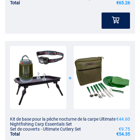
Total
€65.26
- Équipée d’un anneau de transport avec clip
- Options de chargement : micro
USB
- Temps de charge : 5-8h
- Durée d’éclairage : jusqu’à 8 heures
- Durée d’éclairage anti-moustique : 12h
- Résistance à l’eau : IP64
- Fournit un environnement confortable sans moustiques
Crochets magnétiques Ultimate pour bivvy
- Contenu : 2 pièces
- Système magnétique
- Fixation facile
- Parfait pour la pêche de nuit
- Facile à démonter
- Idéal pour organiser votre bivvy
Kit de base pour la pêche nocturne de la carpe Ultimate
€44.60
Nightfishing Carp Essentials Set
Set de couverts - Ultimate Cutlery Set
€9.75
Total
€54.35