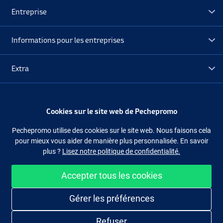
Entreprise
Informations pour les entreprises
Extra
Déstockage
Cookies sur le site web de Pechepromo
Suivez-nous
Facebook
Instagram
Pechepromo utilise des cookies sur le site web. Nous faisons cela
pour mieux vous aider de manière plus personnalisée. En savoir
plus ?
Lisez notre politique de confidentialité.
Accepter tous les cookies
Acheter facilement et en sécurité
Gérer les préférences
Refuser