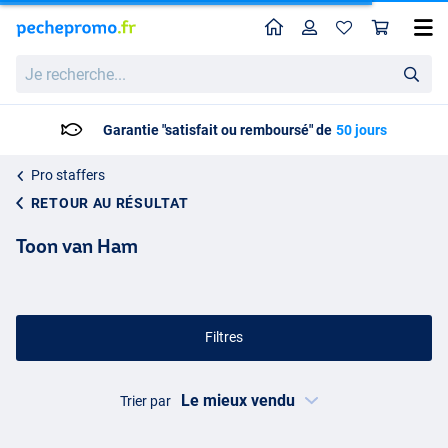
Home
Profil
Pan
Je
recherche...
Livraison: 2 à 5 jours ouvrables
Pro staffers
RETOUR AU RÉSULTAT
Toon van Ham
Filtres
Trier par