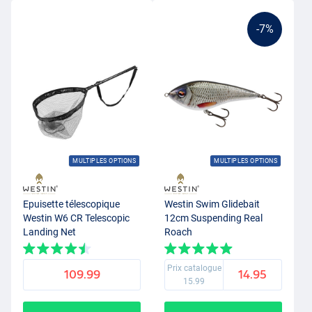
-7%
MULTIPLES OPTIONS
MULTIPLES OPTIONS
Epuisette télescopique
Westin Swim Glidebait
Westin W6 CR Telescopic
12cm Suspending Real
Landing Net
Roach
Prix catalogue
109.99
14.95
15.99