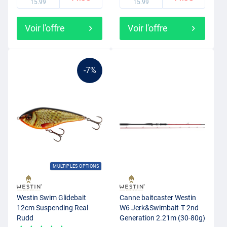
15.99
15.99
Voir l'offre
Voir l'offre
-7%
MULTIPLES OPTIONS
Westin Swim Glidebait
Canne baitcaster Westin
12cm Suspending Real
W6 Jerk&Swimbait-T 2nd
Rudd
Generation 2.21m (30-80g)