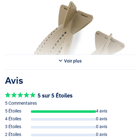
poids de base de 60g et 3 poids supplémentaires de 30g.
C’est un excellent Bait Dropper pour les pêcheurs de carpes et de
feeders !
Conseil de pêche : une canne à pêche et une tresse spéciales sont
également disponibles pour ce produit !
Voir plus
Avis
5 sur 5 Étoiles
5 Commentaires
5 Étoiles
4 avis
4 Étoiles
0 avis
3 Étoiles
0 avis
2 Étoiles
0 avis