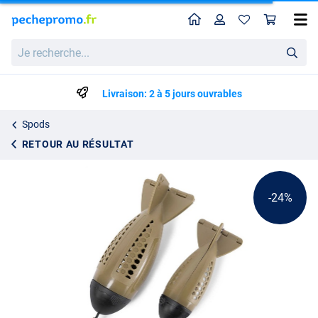
Home
Profil
Pan
Korum Bopper Bait Dropper Spomb
Prix catalogue
Je
12.30
recherche...
15.99
Livraison: 2 à 5 jours ouvrables
Spods
RETOUR AU RÉSULTAT
-24%