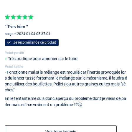
" Tres bien "
serge + 2024-01-04 05:37:01
Je recommande ce produit
Point positif
Très pratique pour amorcer sur le fond
Point faible
Fonctionne mal si le mélange est mouillé car l'inertie provoquée lor
s du lancer tasse fortement le mélange sur le mécanisme, il faudra d
onc utiliser.des bouillettes, Pellets ou autres graines cuites mais "sè
ches"
En le tentante me suis donc aperçu du problème dont je viens de pa
rler mais est-ce vraiment un problème ??🤔
Voir tous les avis