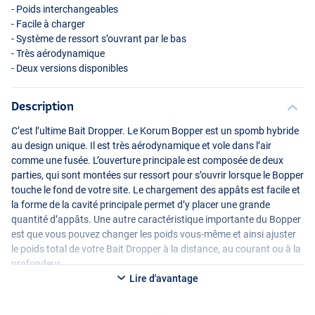
- Poids interchangeables
- Facile à charger
- Système de ressort s’ouvrant par le bas
- Très aérodynamique
- Deux versions disponibles
Description
C’est l’ultime Bait Dropper. Le Korum Bopper est un spomb hybride
au design unique. Il est très aérodynamique et vole dans l’air
comme une fusée. L’ouverture principale est composée de deux
parties, qui sont montées sur ressort pour s’ouvrir lorsque le Bopper
touche le fond de votre site. Le chargement des appâts est facile et
la forme de la cavité principale permet d’y placer une grande
quantité d’appâts. Une autre caractéristique importante du Bopper
est que vous pouvez changer les poids vous-même et ainsi ajuster
le poids total de votre Bait Dropper à la distance, au courant ou à la
profondeur.
Lire d'avantage
La version standard est livrée avec un poids de base de 30g et 2
poids supplémentaires de 30g. La version XL est livrée avec un