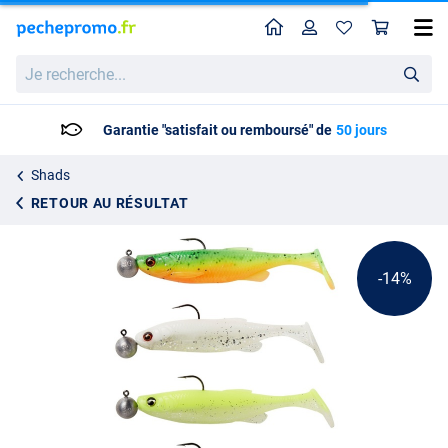
Home
Profil
Pan
Savage Gear Fat Minnow Shad 10,5cm + 10g Mix (4+4pcs)
Prix catalogue
Je
13.80
recherche...
15.99
Garantie "satisfait ou remboursé" de
50 jours
Shads
RETOUR AU RÉSULTAT
-14%