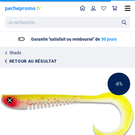
Home
Profil
Pan
Leurre souple Monkey Lures Loopy Lui 25cm (22g) (2 pièces)
Prix catalogue
Je
7.55
recherche...
7.95
Garantie "satisfait ou remboursé" de
50 jours
Shads
RETOUR AU RÉSULTAT
-6%