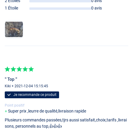
2 Étoiles
0 avis
1 Étoile
0 avis
" Top "
Kiki + 2021-12-04 15:15:45
Je recommande ce produit
Point positif
Super prix ,leurre de qualité,livraison rapide
Plusieurs commandes passées,tjrs aussi satisfait,choix,tarifs ,livrai
sons, personnels au top,👍👍👍