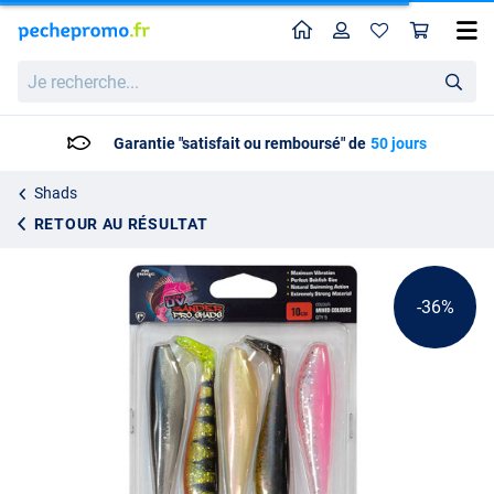
Home
Profil
Pan
Fox Rage Zander Pro Mixed UV Colour Pack
Prix catalogue
Je
3.83
recherche...
5.95
Garantie "satisfait ou remboursé" de
50 jours
Shads
RETOUR AU RÉSULTAT
-36%