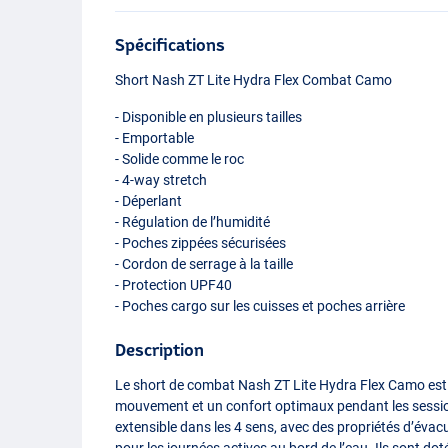
Spécifications
Short Nash ZT Lite Hydra Flex Combat Camo
- Disponible en plusieurs tailles
- Emportable
- Solide comme le roc
- 4-way stretch
- Déperlant
- Régulation de l’humidité
- Poches zippées sécurisées
- Cordon de serrage à la taille
- Protection UPF40
- Poches cargo sur les cuisses et poches arrière
Description
Le short de combat Nash ZT Lite Hydra Flex Camo est un
mouvement et un confort optimaux pendant les session
extensible dans les 4 sens, avec des propriétés d’évacua
pour les journées actives au bord de l’eau. Ils sont d