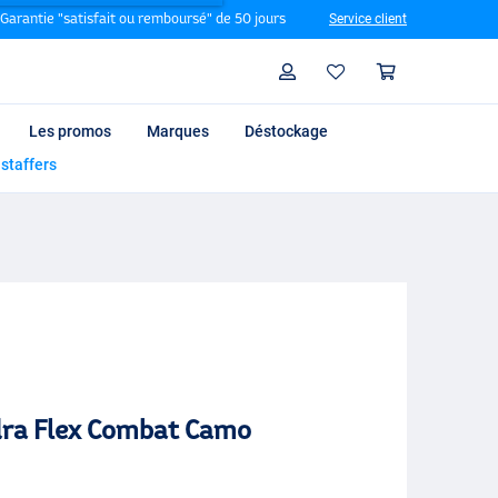
Garantie "satisfait ou remboursé" de 50 jours
Service client
Rechercher
Profil
Panier
Les promos
Marques
Déstockage
 staffers
dra Flex Combat Camo