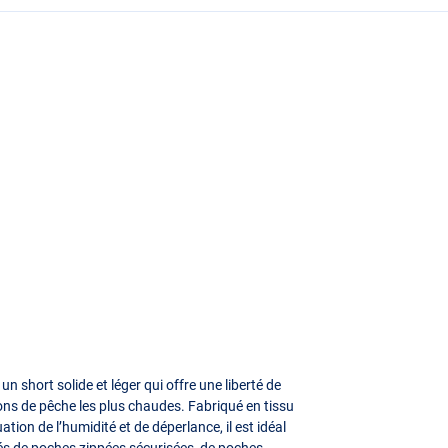
 short solide et léger qui offre une liberté de
s de pêche les plus chaudes. Fabriqué en tissu
tion de l’humidité et de déperlance, il est idéal
otés de poches zippées sécurisées, de poches