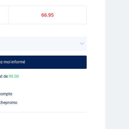
66.95
ez-moi informé
at de
99.00
 compte
chepromo