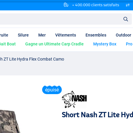
+ 400.000 clients satisfaits
ruite
Silure
Mer
Vêtements
Ensembles
Outdoor
ait Boat
Gagne un Ultimate Carp Cradle
Mystery Box
Pro
h ZT Lite Hydra Flex Combat Camo
épuisé
Short Nash ZT Lite Hy