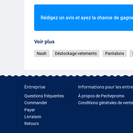
Rédigez un avis et ayez la chance de gagn
Voir plus
Nash
Déstockage vetements
Pantalons
Entreprise
Informations pour les entre
Questions fréquentes
À propos de Pechepromo
Commander
Conditions générales de vente
Payer
Livraison
Retours
Garantie