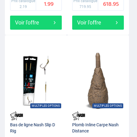
Prix catalogue
Prix catalogue
1.99
618.95
d'accoutumance, mais aussi immédiatement, les bouillettes font
2.19
719.95
leur travail très rapidement. La gamme d'appâts de Nash se
compose désormais d'un grand nombre de produits, elle est
Voir l'offre
Voir l'offre
vraiment devenue une gamme complète. Pensez aux bouillettes,
additifs
, pop-ups,
amorces
, pellets et additifs.
MULTIPLES OPTIONS
MULTIPLES OPTIONS
Bas de ligne Nash Slip D
Plomb Inline Carpe Nash
Rig
Distance