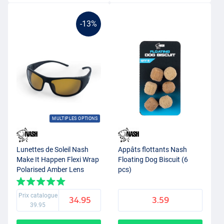
-13%
MULTIPLES OPTIONS
Lunettes de Soleil Nash
Appâts flottants Nash
Make It Happen Flexi Wrap
Floating Dog Biscuit (6
Polarised Amber Lens
pcs)
Prix catalogue
34.95
3.59
39.95