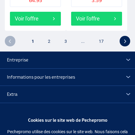
64.95
3.59
Voir l'offre
Voir l'offre
1
2
3
...
17
Entreprise
Informations pour les entreprises
Extra
Déstockage
Cookies sur le site web de Pechepromo
Suivez-nous
Facebook
Instagram
Pechepromo utilise des cookies sur le site web. Nous faisons cela