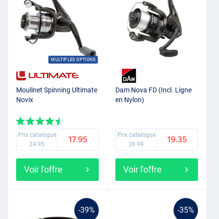
MULTIPLES OPTIONS
Moulinet Spinning Ultimate
Dam Nova FD (Incl. Ligne
Novix
en Nylon)
Prix catalogue
Prix catalogue
17.95
19.35
24.95
28.99
Voir l'offre
Voir l'offre
-39%
-35%