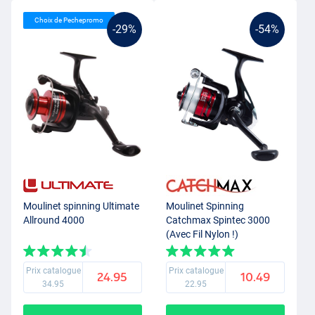
Choix de Pechepromo
-29%
-54%
Moulinet spinning Ultimate
Moulinet Spinning
Allround 4000
Catchmax Spintec 3000
(Avec Fil Nylon !)
Prix catalogue
Prix catalogue
24.95
10.49
34.95
22.95