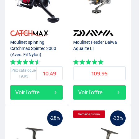
Moulinet spinning
Moulinet Feeder Daiwa
Catchmax Spintec 2000
Aqualite LT
(Avec. Fil Nylon)
Prix catalogue
10.49
109.95
19.95
Voir l'offre
Voir l'offre
Semaine promo
-28%
-33%