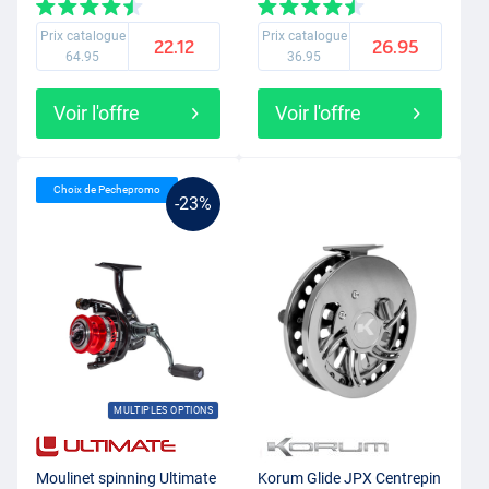
Prix catalogue
Prix catalogue
22.12
26.95
64.95
36.95
Voir l'offre
Voir l'offre
Choix de Pechepromo
-23%
MULTIPLES OPTIONS
Moulinet spinning Ultimate
Korum Glide JPX Centrepin