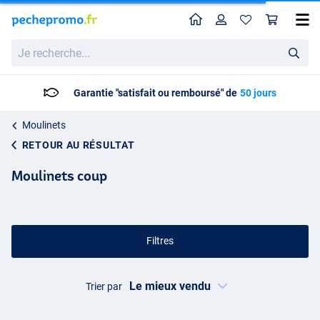
Home
Profil
Pan
Je
recherche...
Livraison: 2 à 5 jours ouvrables
Moulinets
RETOUR AU RÉSULTAT
Moulinets coup
Filtres
Trier par