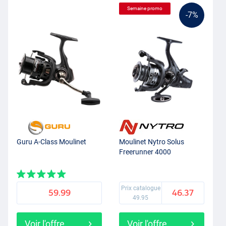
Semaine promo
-7%
Guru A-Class Moulinet
Moulinet Nytro Solus
Freerunner 4000
Prix catalogue
59.99
46.37
49.95
Voir l'offre
Voir l'offre