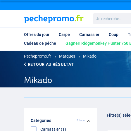
Je
recherche...
Offres du jour
Carpe
Carnassier
Coup
T
Cadeau de pêche
Gagner! Ridgemonkey Hunter 750 B
Pechepromo.fr
Marques
Mikado
RETOUR AU RÉSULTAT
Mikado
Filtre(s) sél
Catégories
Efface
Carnassier (1)