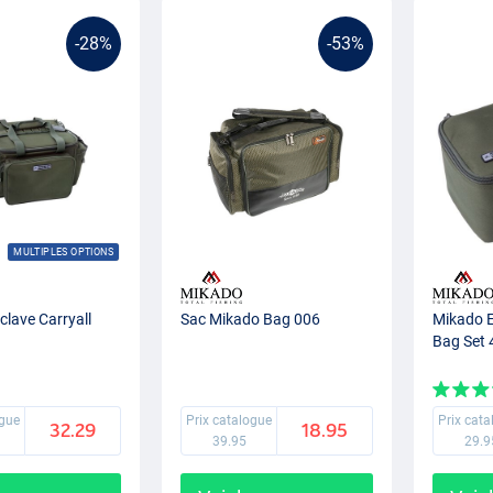
-28%
-53%
MULTIPLES OPTIONS
lave Carryall
Sac Mikado Bag 006
Mikado E
Bag Set 
ogue
Prix catalogue
Prix cat
32.29
18.95
39.95
29.9