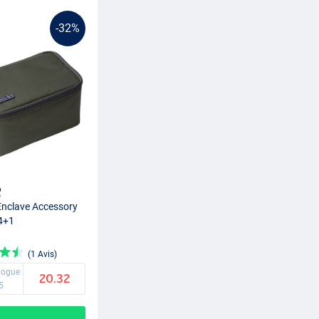
-32%
nclave Accessory
4+1
(1 Avis)
alogue
20.32
5