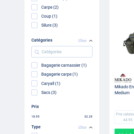
Carpe (2)
Coup (1)
Silure (3)
Catégories
Efface
Catégories
Bagagerie carnassier (1)
Bagagerie carpe (1)
Caryall (1)
Mikado Enc
Sacs (3)
Medium
Prix
Prix catal
18.95
32.29
44.95
Type
Efface