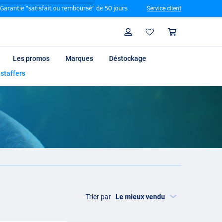
Garantie "satisfait ou remboursé" de 50 jours
Service client
Rechercher
Profil
Panier
Les promos
Marques
Déstockage
 staffers
Trier par