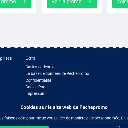
a promo
Voir la promo
Voir
prises
Extra
Cartes-cadeaux
La base de données de Pechepromo
Confidentialité
Cookie Page
Impressum
Cadeau de pêche
Cookies sur le site web de Pechepromo
Nouveau Matériel de Pêche
Matériel de pêche temporairement en rupture de stock
us faisons cela pour mieux vous aider de manière plus personnalisée. En 