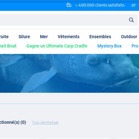
+ 400.000 clients satisfaits
ruite
Silure
Mer
Vêtements
Ensembles
Outdoor
ait Boat
Gagne un Ultimate Carp Cradle
Mystery Box
Pro
ectionné(s) (0)
Tout réinitialiser