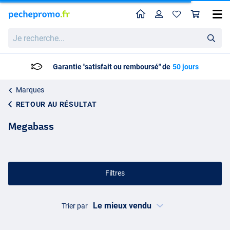
Home
Profil
Pan
Je
recherche...
Livraison: 2 à 5 jours ouvrables
Marques
RETOUR AU RÉSULTAT
Megabass
Filtres
Trier par