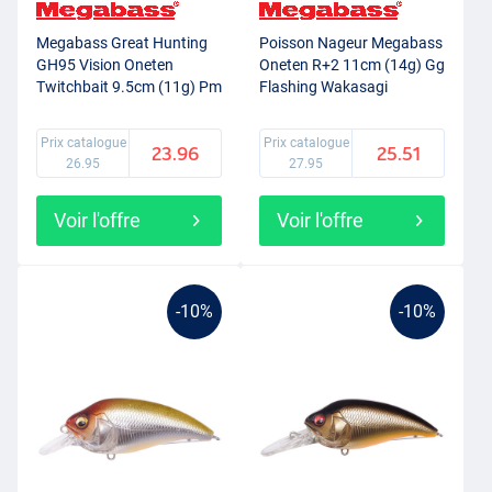
Megabass Great Hunting
Poisson Nageur Megabass
GH95 Vision Oneten
Oneten R+2 11cm (14g) Gg
Twitchbait 9.5cm (11g) Pm
Flashing Wakasagi
Skeleton Ayu
Prix catalogue
Prix catalogue
23.96
25.51
26.95
27.95
Voir l'offre
Voir l'offre
-10%
-10%