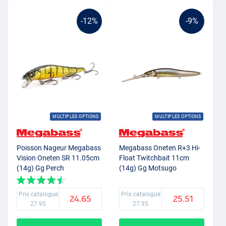
-12%
-9%
MULTIPLES OPTIONS
MULTIPLES OPTIONS
Poisson Nageur Megabass
Megabass Oneten R+3 Hi-
Vision Oneten SR 11.05cm
Float Twitchbait 11cm
(14g) Gg Perch
(14g) Gg Motsugo
Prix catalogue
Prix catalogue
24.65
25.51
27.95
27.95