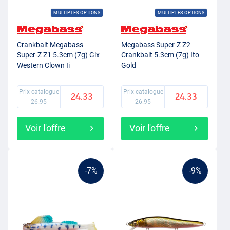
MULTIPLES OPTIONS
MULTIPLES OPTIONS
Crankbait Megabass
Megabass Super-Z Z2
Super-Z Z1 5.3cm (7g) Glx
Crankbait 5.3cm (7g) Ito
Western Clown Ii
Gold
Prix catalogue
Prix catalogue
24.33
24.33
26.95
26.95
Voir l'offre
Voir l'offre
-7%
-9%