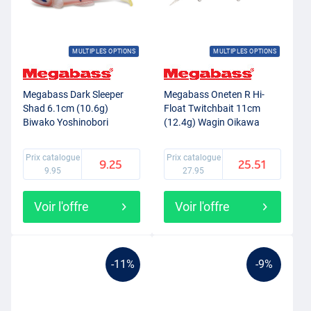
MULTIPLES OPTIONS
MULTIPLES OPTIONS
Megabass Dark Sleeper
Megabass Oneten R Hi-
Shad 6.1cm (10.6g)
Float Twitchbait 11cm
Biwako Yoshinobori
(12.4g) Wagin Oikawa
Prix catalogue
Prix catalogue
9.25
25.51
9.95
27.95
Voir l'offre
Voir l'offre
-11%
-9%