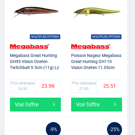
MULTIPLES OPTIONS
MULTIPLES OPTIONS
Megabass Great Hunting
Poisson Nageur Megabass
GH95 Vision Oneten
Great Hunting GH110
Twitchbait 9.5cm (11g) Lz
Vision Oneten 11.05cm
Autumn Halation
(13.5g) Shiny Keimura Ayu
Prix catalogue
Prix catalogue
23.96
25.51
26.95
27.95
Voir l'offre
Voir l'offre
-9%
-25%