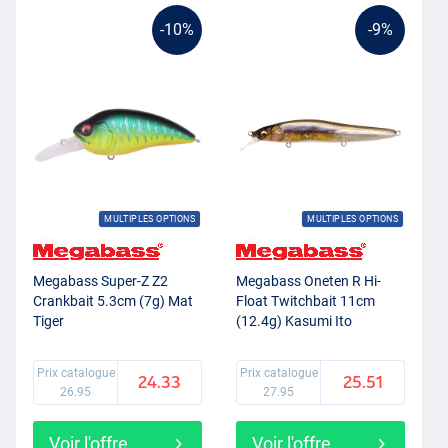
-10%
-9%
MULTIPLES OPTIONS
MULTIPLES OPTIONS
Megabass Super-Z Z2
Megabass Oneten R Hi-
Crankbait 5.3cm (7g) Mat
Float Twitchbait 11cm
Tiger
(12.4g) Kasumi Ito
Prix catalogue
Prix catalogue
24.33
25.51
26.95
27.95
Voir l'offre
Voir l'offre