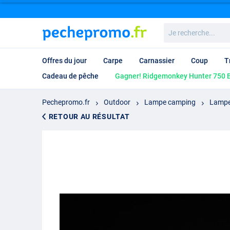
Je
recherche...
Offres du jour
Carpe
Carnassier
Coup
T
Cadeau de pêche
Gagner! Ridgemonkey Hunter 750 B
Pechepromo.fr
Outdoor
Lampe camping
Lampe
RETOUR AU RÉSULTAT