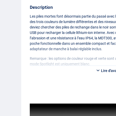
Description
Les piles mortes font désormais partie du passé avec le
des trois couleurs de lumière différentes et des niveau
deviez chercher des piles de rechange dans le noir sont
USB
pour recharger la cellule lithium-ion interne. Avec
l’abrasion et une résistance à l’eau IP64, la MDT300, 
poche fonctionnelle dans un ensemble compact et facile
adaptateur de manche à balai réglable inclus.
Remarque : les options de couleur rouge et verte sont
mode Spotlight est uniquement blanc.
Lire d'av
Pour plus d’informations, regardez la vidéo ci-dessous