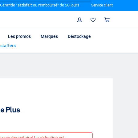
Garantie "satisfait ou remboursé" de 50 jours
Service client
Rechercher
Profil
Panier
Les promos
Marques
Déstockage
 staffers
e Plus
e supplémentaire! La réduction est