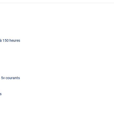
’à 150 heures
B
5v courants
s