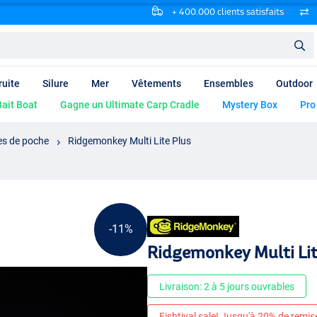
+ 400.000 clients satisfaits
ruite
Silure
Mer
Vêtements
Ensembles
Outdoor
ait Boat
Gagne un Ultimate Carp Cradle
Mystery Box
Pro
s de poche
Ridgemonkey Multi Lite Plus
-11%
Ridgemonkey Multi Lit
Livraison: 2 à 5 jours ouvrables
Fishtival sale! Jusqu'à 20% de remis