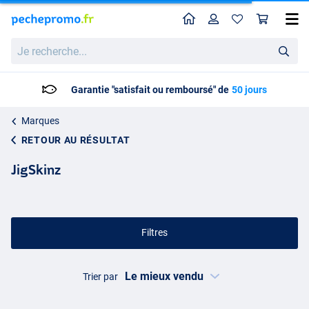
Home
Profil
Pan
Je
recherche...
Garantie "satisfait ou remboursé" de
50 jours
Marques
RETOUR AU RÉSULTAT
JigSkinz
Filtres
Trier par