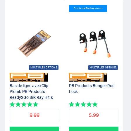
Choix de Pechepromo
MULTIPLES OPTIONS
MULTIPLES OPTIONS
Bas de ligne avec Clip
PB Products Bungee Rod
Plomb PB Products
Lock
Ready2Go Silk Ray Hit &
Run Leadclip Leader 90cm
(3 pcs)
9.99
5.99