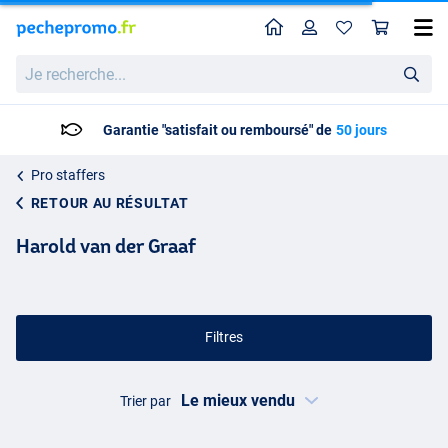
Home
Profil
Pan
Je
recherche...
Livraison: 2 à 5 jours ouvrables
Pro staffers
RETOUR AU RÉSULTAT
Harold van der Graaf
Filtres
Trier par