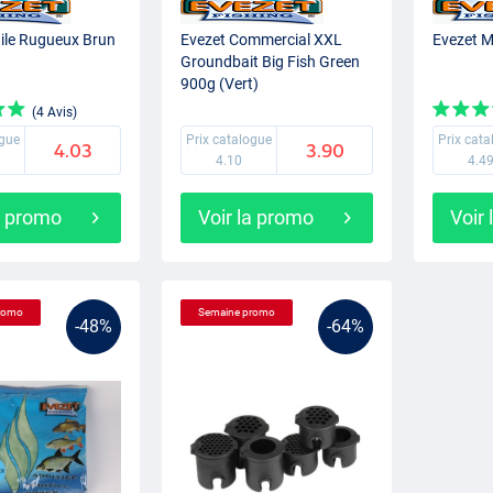
gile Rugueux Brun
Evezet Commercial XXL
Evezet M
Groundbait Big Fish Green
900g (Vert)
(4 Avis)
ogue
Prix catalogue
Prix cat
4.03
3.90
4.10
4.4
a promo
Voir la promo
Voir
romo
Semaine promo
-48%
-64%