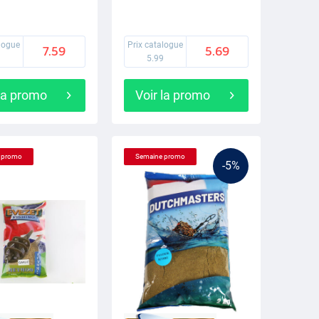
alogue
Prix catalogue
7.59
5.69
9
5.99
 la promo
Voir la promo
 promo
Semaine promo
-5%