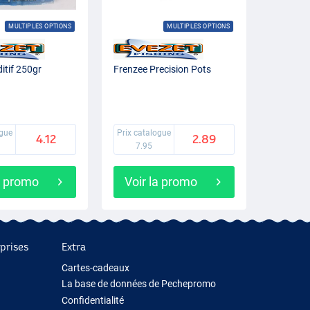
MULTIPLES OPTIONS
MULTIPLES OPTIONS
itif 250gr
Frenzee Precision Pots
ogue
Prix catalogue
4.12
2.89
7.95
a promo
Voir la promo
prises
Extra
Cartes-cadeaux
La base de données de Pechepromo
Confidentialité