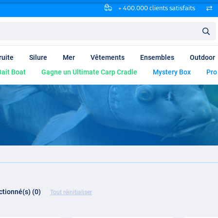
+ 400.000 clients satisfaits
ruite
Silure
Mer
Vêtements
Ensembles
Outdoor
ait Boat
Gagne un Ultimate Carp Cradle
Mystery Box
Pro
ectionné(s) (0)
Tout réinitialiser