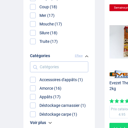
Coup (18)
Semaine p
Mer (17)
Mouche (17)
Silure (18)
Truite (17)
Catégories
Efface
Catégories
Accessoires d'appâts (1)
Evezet Th
Amorce (16)
2kg
Appâts (17)
Déstockage carnassier (1)
Prix catal
Déstockage carpe (1)
4.95
Voir plus