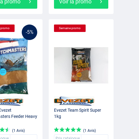
 la promo
Voir la promo
 promo
Semaine promo
-5%
Evezet
Evezet Team Spirit Super
sters Feeder Heavy
1kg
(1 Avis)
(1 Avis)
alogue
Prix catalogue