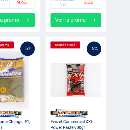
9.45
3.32
5
3.49
 la promo
Voir la promo
 promo
Semaine promo
-5%
-5%
Game Changer F1,
Evezet Commercial XXL
t)
Power Paste 900gr