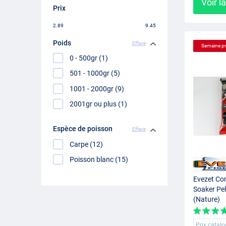
Voir l
Prix
2.89
9.45
Poids
Efface
Semaine p
0 - 500gr (1)
501 - 1000gr (5)
1001 - 2000gr (9)
2001gr ou plus (1)
Espèce de poisson
Efface
Carpe (12)
Poisson blanc (15)
Evezet Co
Soaker Pel
(Nature)
Prix catal