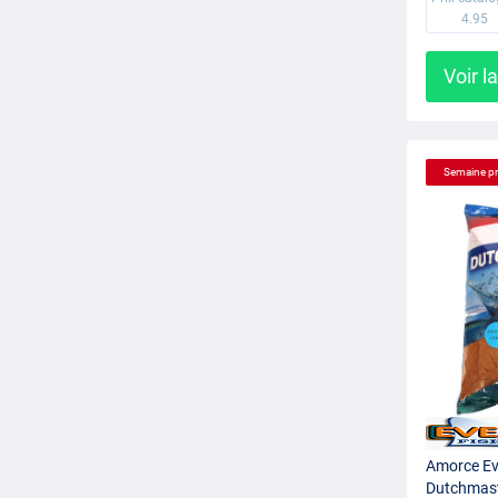
4.95
Voir l
Semaine p
Amorce Ev
Dutchmast