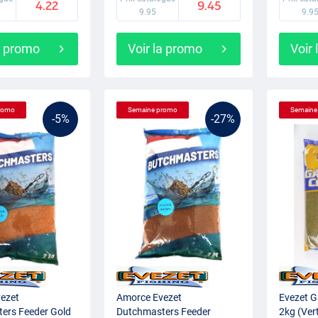
4.22
9.45
9.95
9.9
a promo
Voir la promo
Voir
romo
Semaine promo
Semaine
-5%
-27%
ezet
Amorce Evezet
Evezet 
ers Feeder Gold
Dutchmasters Feeder
2kg (Ver