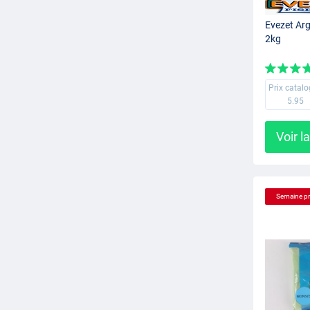
Evezet Ar
2kg
Prix catal
5.95
Voir l
Semaine p