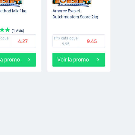
ethod Mix 1kg
Amorce Evezet
Dutchmasters Score 2kg
(1 Avis)
alogue
Prix catalogue
4.27
9.45
9
9.95
 la promo
Voir la promo