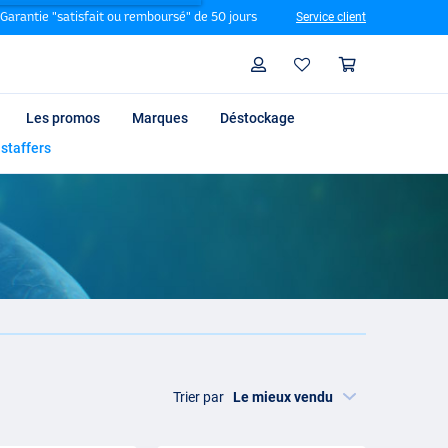
Garantie "satisfait ou remboursé" de 50 jours
Service client
Rechercher
Profil
Panier
Les promos
Marques
Déstockage
 staffers
Trier par