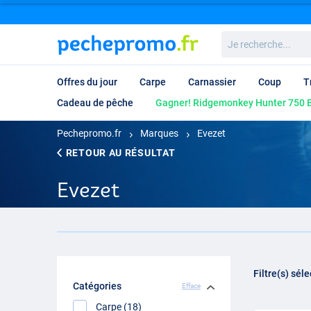
Je
recherche...
Offres du jour
Carpe
Carnassier
Coup
T
Cadeau de pêche
Gagner! Ridgemonkey Hunter 750 B
Pechepromo.fr
Marques
Evezet
RETOUR AU RÉSULTAT
Evezet
Filtre(s) sél
Catégories
Efface
Carpe (18)