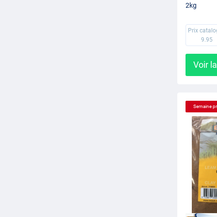
2kg
Prix catal
9.95
Voir l
Semaine p