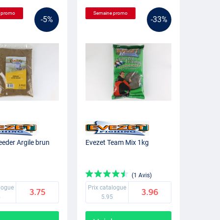
 promo
Semaine promo
-5%
-33%
eeder Argile brun
Evezet Team Mix 1kg
(1 Avis)
alogue
Prix catalogue
3.75
3.96
5
5.95