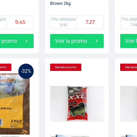
Brown 2kg
ogue
Prix catalogue
Prix cat
9.45
7.27
9.95
7.9
a promo
Voir la promo
Voir
romo
Semaine promo
Semaine
-32%