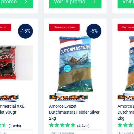
a promo
Voir la promo
Voir
romo
Semaine promo
Semaine
-15%
-5%
mmercial XXL
Amorce Evezet
Amorce 
let 900gr
Dutchmasters Feeder Silver
Dutchma
2kg
2kg
(1 Avis)
(4 Avis)
ogue
Prix catalogue
Prix cat