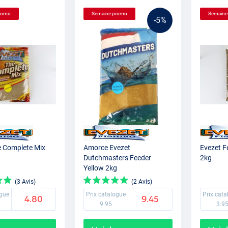
romo
Semaine promo
Semaine
-5%
e Complete Mix
Amorce Evezet
Evezet F
Dutchmasters Feeder
2kg
Yellow 2kg
(3 Avis)
(2 Avis)
ogue
Prix catalogue
Prix cat
4.80
9.45
9.95
3.9