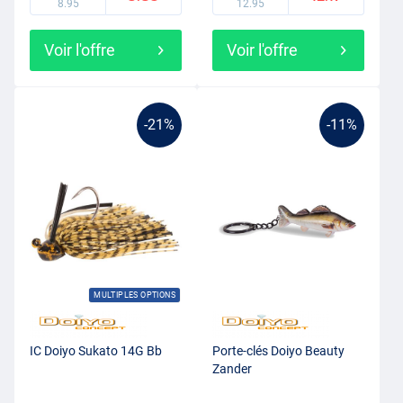
8.95
12.95
Voir l'offre
Voir l'offre
-21%
-11%
MULTIPLES OPTIONS
IC Doiyo Sukato 14G Bb
Porte-clés Doiyo Beauty
Zander