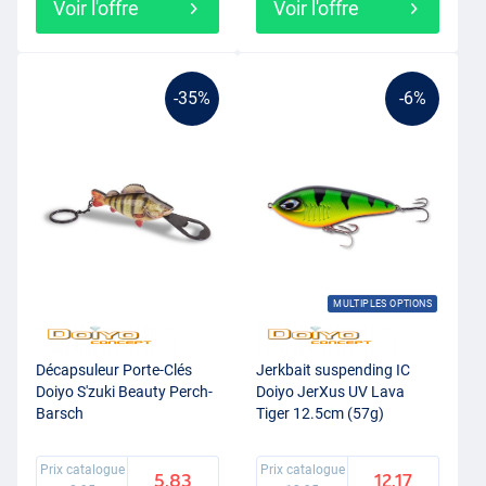
Voir l'offre
Voir l'offre
-35%
-6%
MULTIPLES OPTIONS
Décapsuleur Porte-Clés
Jerkbait suspending IC
Doiyo S'zuki Beauty Perch-
Doiyo JerXus UV Lava
Barsch
Tiger 12.5cm (57g)
Prix catalogue
Prix catalogue
5.83
12.17