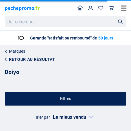
Home
Profil
Pan
Je
recherche...
Garantie "satisfait ou remboursé" de
50 jours
Marques
RETOUR AU RÉSULTAT
Doiyo
Filtres
Trier par