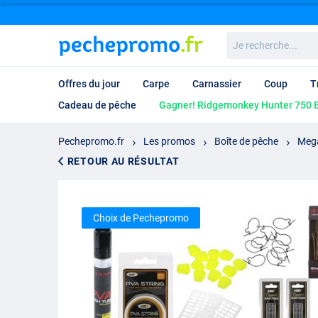
Je
recherche...
Offres du jour
Carpe
Carnassier
Coup
T
Cadeau de pêche
Gagner! Ridgemonkey Hunter 750 B
Pechepromo.fr
Les promos
Boîte de pêche
Mega
RETOUR AU RÉSULTAT
Choix de Pechepromo