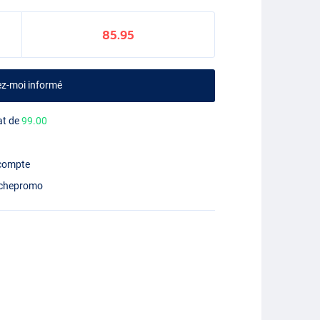
85.95
ez-moi informé
at de
99.00
 compte
chepromo