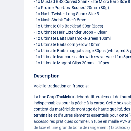
- 1x Mustad
BBS
Curved Shank Elite Micro Barb Size 8
- 1x Proline Pop-Ups ‘Scopex’ 20mm (80g)
- 1x Nash Twister Long Shank Size 5
- 1x Nash Shrink Tube 0.5mm
- 1x Ultimate Clip Backlead 30gr (2pcs)
- 1x Ultimate Hair Extender Stops – Clear
- 1x Ultimate Baits Baitsmoke Green 100ml
- 1x Ultimate Baits corn yellow 10mm
- 1x Ultimate Baits maggots large 30pcs (white, red & 
- 1x Ultimate leadcore leader with swivel weed 1m 3pc
- 1x Ultimate Maggot Clips 20mm – 10pcs
Description
Voici la traduction en français :
La box
Carp Tacklebox
déborde littéralement de fourni
indispensables pour la pêche à la carpe. Cette box s
contient du matériel de montage de haute qualité, des 
terminales et d’autres éléments essentiels pour cette “de
accessoires pratiques comme un tube en maille
PVA
a
de luxe et une grande boîte de rangement (Tacklebox)