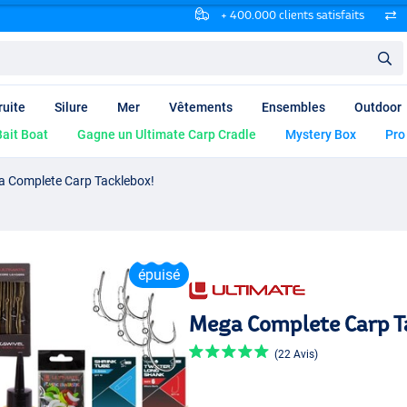
+ 400.000 clients satisfaits
ruite
Silure
Mer
Vêtements
Ensembles
Outdoor
ait Boat
Gagne un Ultimate Carp Cradle
Mystery Box
Pro
 Complete Carp Tacklebox!
épuisé
Mega Complete Carp T
(22 Avis)