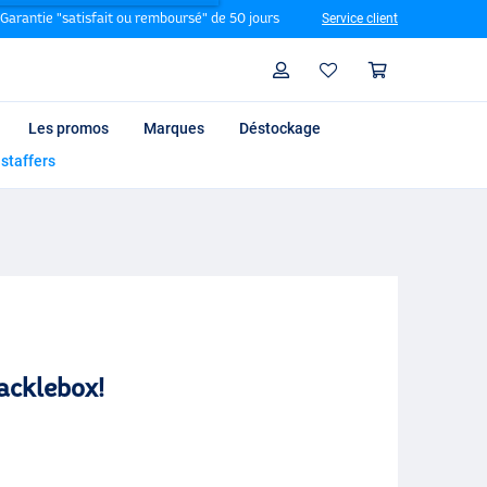
Garantie "satisfait ou remboursé" de 50 jours
Service client
Rechercher
Profil
Panier
Les promos
Marques
Déstockage
 staffers
acklebox!