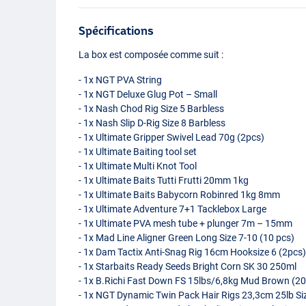
Spécifications
La box est composée comme suit :
- 1x
NGT
PVA
String
- 1x
NGT
Deluxe Glug Pot – Small
- 1x Nash Chod Rig Size 5 Barbless
- 1x Nash Slip D-Rig Size 8 Barbless
- 1x Ultimate Gripper Swivel Lead 70g (2pcs)
- 1x Ultimate Baiting tool set
- 1x Ultimate Multi Knot Tool
- 1x Ultimate Baits Tutti Frutti 20mm 1kg
- 1x Ultimate Baits Babycorn Robinred 1kg 8mm
- 1x Ultimate Adventure 7+1 Tacklebox Large
- 1x Ultimate
PVA
mesh tube + plunger 7m – 15mm
- 1x Mad Line Aligner Green Long Size 7-10 (10 pcs)
- 1x Dam Tactix Anti-Snag Rig 16cm Hooksize 6 (2pcs
- 1x Starbaits Ready Seeds Bright Corn SK 30 250ml
- 1x B.Richi Fast Down FS 15lbs/6,8kg Mud Brown (2
- 1x
NGT
Dynamic Twin Pack Hair Rigs 23,3cm 25lb Siz