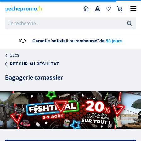
Home
Profil
Pan
Je
recherche...
Livraison: 2 à 5 jours ouvrables
Sacs
RETOUR AU RÉSULTAT
Bagagerie carnassier