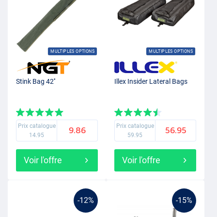
MULTIPLES OPTIONS
MULTIPLES OPTIONS
Stink Bag 42''
Illex Insider Lateral Bags
Prix catalogue
Prix catalogue
9.86
56.95
14.95
59.95
Voir l'offre
Voir l'offre
-12%
-15%