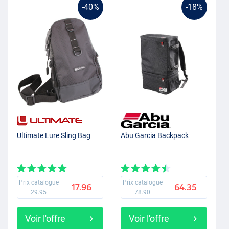
-40%
-18%
Ultimate Lure Sling Bag
Abu Garcia Backpack
Prix catalogue
Prix catalogue
17.96
64.35
29.95
78.90
Voir l'offre
Voir l'offre