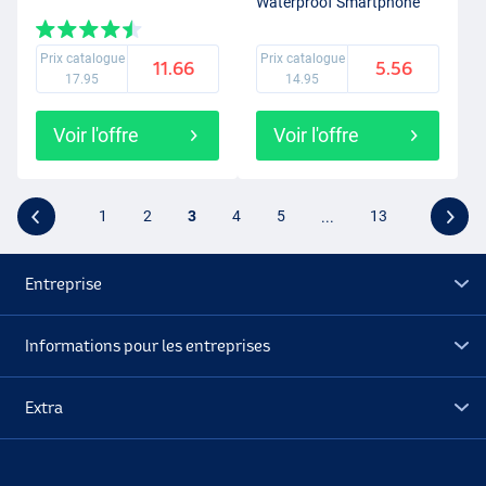
Waterproof Smartphone
Case
Prix catalogue
Prix catalogue
11.66
5.56
17.95
14.95
Voir l'offre
Voir l'offre
1
2
3
4
5
...
13
Entreprise
Informations pour les entreprises
Extra
Déstockage