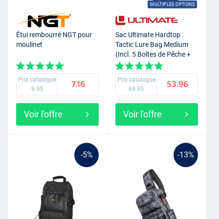
MULTIPLES OPTIONS
Étui rembourré NGT pour
Sac Ultimate Hardtop
moulinet
Tactic Lure Bag Medium
(Incl. 5 Boîtes de Pêche +
Pochette!)
Prix catalogue
Prix catalogue
7.16
53.96
9.95
69.95
Voir l'offre
Voir l'offre
-5%
-13%