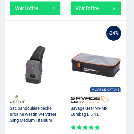
Voir l'offre
Voir l'offre
-24%
MULTIPLES OPTIONS
Sac bandoulière pêche
Savage Gear WPMP
urbaine Westin W4 Street
Lurebag L 5,4 L
Sling Medium Titanium
Black (incl. 1 boîte à
leurres)