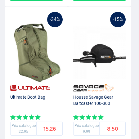
-34%
-15%
Ultimate Boot Bag
Housse Savage Gear
Baitcaster 100-300
Prix catalogue
Prix catalogue
15.26
8.50
22.95
9.99