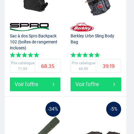
Sac à dos Spro Backpack
Berkley Urbn Sling Body
102 (boîtes de rangement
Bag
incluses)
Prix catalogue
Prix catalogue
68.35
39.19
71.95
44.99
Voir l'offre
Voir l'offre
-34%
-5%