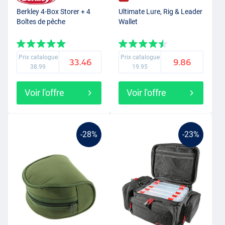
Berkley 4-Box Storer + 4
Ultimate Lure, Rig & Leader
Boîtes de pêche
Wallet
Prix catalogue
Prix catalogue
33.46
9.86
38.99
19.95
Voir l'offre
Voir l'offre
-28%
-23%