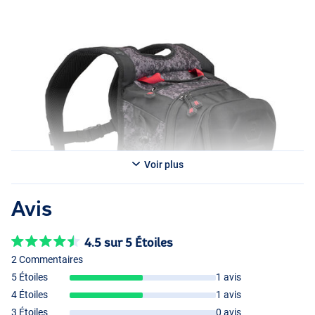
cannes, la poche frontale extensible et la ceinture de maintien
amovible ajoutent une fonctionnalité supplémentaire, tandis que les
sangles de poitrine et de taille réglables garantissent un portage
confortable pendant les journées d’aventure au bord de l’eau.
Voir plus
Avis
4.5 sur 5 Étoiles
2 Commentaires
5 Étoiles
1 avis
4 Étoiles
1 avis
3 Étoiles
0 avis