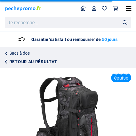
Home
Profil
Pan
Sac à dos Rapala Urban Back Pack
Je
Prix catalogue
78.95
recherche...
99.95
Garantie "satisfait ou remboursé" de
50 jours
Sacs à dos
RETOUR AU RÉSULTAT
épuisé