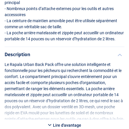
principal
- Nombreux points d’attache externes pour les outils et autres
accessoires
- La ceinture de maintien amovible peut être utilisée séparément
comme un véritable sac de taille.
- La poche arrière matelassée et zippée peut accueillir un ordinateur
portable de 14 pouces ou un réservoir d’hydratation de 2 litres.
Description
Le Rapala Urban Back Pack offre une solution intelligente et
fonctionnelle pour les pêcheurs qui recherchent la commodité et le
confort. Le compartiment principal s’ouvre entièrement pour un
accès facile et comporte plusieurs poches d’organisation,
permettant de ranger les éléments essentiels. La poche arrière
matelassée et zippée peut accueillir un ordinateur portable de 14
pouces ou un réservoir d’hydratation de 2 litres, ce qui rend le sac à
dos polyvalent. Avec un dossier ventilé en 3D-mesh, une poche
rigide en
EVA
moulé pour les lunettes de soleil et de nombreux
points d’attache externes pour les outils, ce sac à dos offre à la fois
confort et protection pour les objets de valeur. Le système de porte-
Lire d'avantage