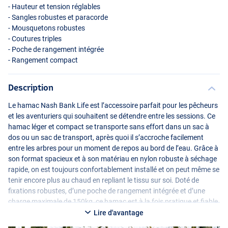
- Hauteur et tension réglables
- Sangles robustes et paracorde
- Mousquetons robustes
- Coutures triples
- Poche de rangement intégrée
- Rangement compact
Description
Le hamac Nash Bank Life est l’accessoire parfait pour les pêcheurs
et les aventuriers qui souhaitent se détendre entre les sessions. Ce
hamac léger et compact se transporte sans effort dans un sac à
dos ou un sac de transport, après quoi il s’accroche facilement
entre les arbres pour un moment de repos au bord de l’eau. Grâce à
son format spacieux et à son matériau en nylon robuste à séchage
rapide, on est toujours confortablement installé et on peut même se
tenir encore plus au chaud en repliant le tissu sur soi. Doté de
fixations robustes, d’une poche de rangement intégrée et d’une
charge maximale de 150kg, ce hamac est à la fois pratique et fiable.
Idéal pour se ressourcer complètement pendant la session de
Lire d'avantage
pêche !