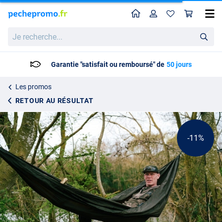
Home
Profil
Pan
Hamac Nash Bank Life
Prix catalogue
Je
44.95
recherche...
49.95
Garantie "satisfait ou remboursé" de
50 jours
Les promos
RETOUR AU RÉSULTAT
-11%