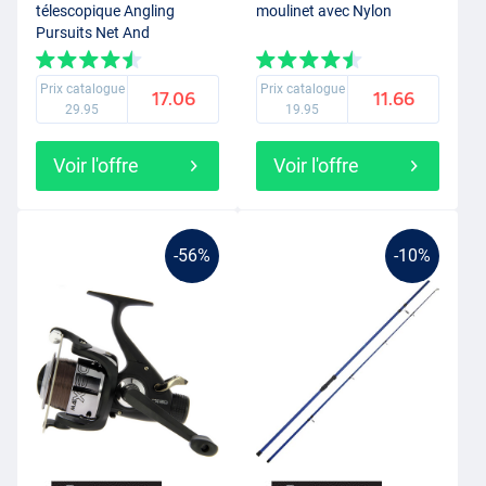
télescopique Angling
moulinet avec Nylon
Pursuits Net And
Telescopic Handle Combo
Prix catalogue
Prix catalogue
17.06
11.66
29.95
19.95
Voir l'offre
Voir l'offre
-56%
-10%