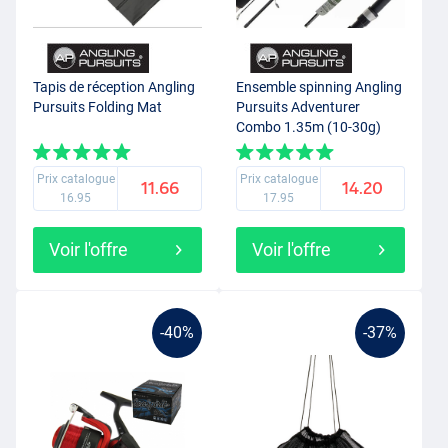
Tapis de réception Angling
Ensemble spinning Angling
Pursuits Folding Mat
Pursuits Adventurer
Combo 1.35m (10-30g)
Prix catalogue
Prix catalogue
11.66
14.20
16.95
17.95
Voir l'offre
Voir l'offre
-40%
-37%