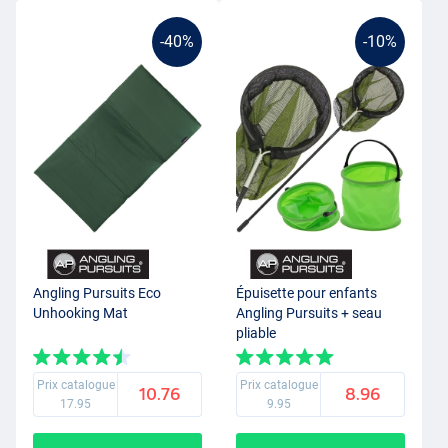
-40%
-10%
Angling Pursuits Eco
Épuisette pour enfants
Unhooking Mat
Angling Pursuits + seau
pliable
Prix catalogue
Prix catalogue
10.76
8.96
17.95
9.95