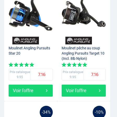
Moulinet Angling Pursuits
Moulinet pêche au coup
Star 20
Angling Pursuits Target 10
(Incl. 8lb Nylon)
Prix catalogue
Prix catalogue
7.16
7.16
9.95
9.95
Voir l'offre
Voir l'offre
-34%
-10%