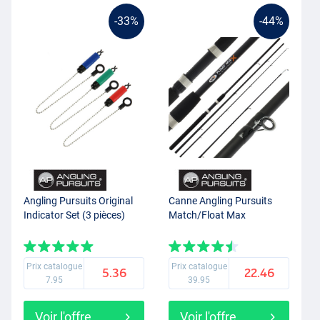
-33%
-44%
Angling Pursuits Original
Canne Angling Pursuits
Indicator Set (3 pièces)
Match/Float Max
Prix catalogue
Prix catalogue
5.36
22.46
7.95
39.95
Voir l'offre
Voir l'offre