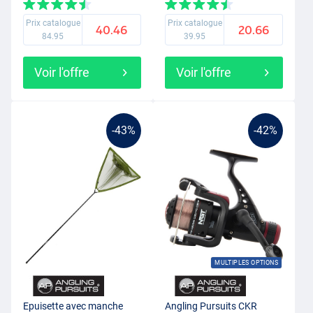
Prix catalogue
Prix catalogue
40.46
20.66
84.95
39.95
Voir l'offre
Voir l'offre
-43%
-42%
MULTIPLES OPTIONS
Epuisette avec manche
Angling Pursuits CKR