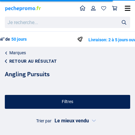
Home
Profil
Pan
Je
recherche...
Livraison: 2 à 5 jours ouvrables
Marques
RETOUR AU RÉSULTAT
Angling Pursuits
Filtres
Trier par