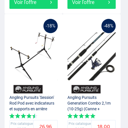
Voir l'offre
Voir l'offre
-18%
-48%
Angling Pursuits 'Session'
Angling Pursuits
Rod Pod avec indicateurs
Generation Combo 2,1m
et supports en arrière
(10-25g) (Canne +
moulinet + nylon)
Prix catalogue
Prix catalogue
26.96
18.00