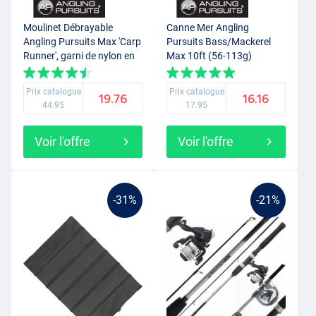
Moulinet Débrayable
Canne Mer Angling
Angling Pursuits Max 'Carp
Pursuits Bass/Mackerel
Runner', garni de nylon en
Max 10ft (56-113g)
8lb
Prix catalogue
Prix catalogue
19.76
16.16
44.95
17.95
Voir l'offre
Voir l'offre
-31%
-21%