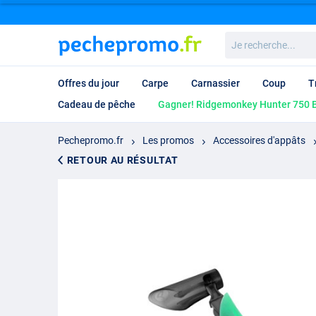
Je
recherche...
Offres du jour
Carpe
Carnassier
Coup
T
Cadeau de pêche
Gagner! Ridgemonkey Hunter 750 B
Pechepromo.fr
Les promos
Accessoires d'appâts
RETOUR AU RÉSULTAT