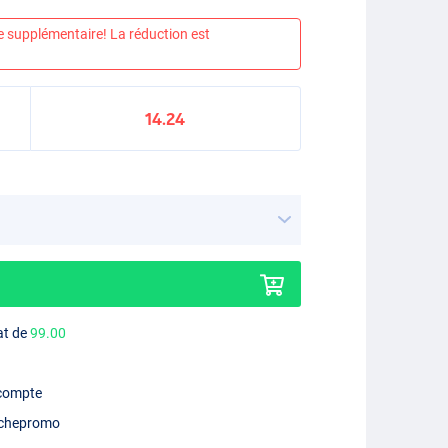
e supplémentaire! La réduction est
14.24
at de
99.00
 compte
chepromo