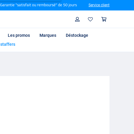
Garantie "satisfait ou remboursé" de 50 jours
Service client
Rechercher
Profil
Panier
Les promos
Marques
Déstockage
 staffers