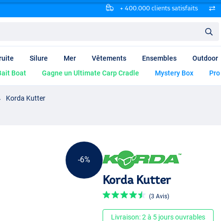
+ 400.000 clients satisfaits
ruite
Silure
Mer
Vêtements
Ensembles
Outdoor
ait Boat
Gagne un Ultimate Carp Cradle
Mystery Box
Pro
Korda Kutter
-6%
Korda Kutter
(3 Avis)
Livraison: 2 à 5 jours ouvrables