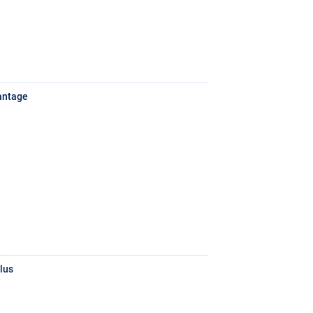
antage
lus