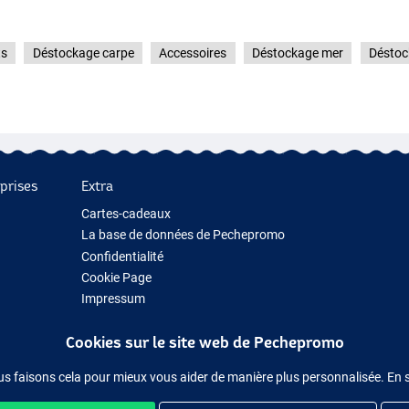
ts
Déstockage carpe
Accessoires
Déstockage mer
Déstoc
prises
Extra
Cartes-cadeaux
La base de données de Pechepromo
Confidentialité
Cookie Page
Impressum
Cadeau de pêche
Cookies sur le site web de Pechepromo
Nouveau Matériel de Pêche
Matériel de pêche temporairement en rupture de stock
us faisons cela pour mieux vous aider de manière plus personnalisée. En 