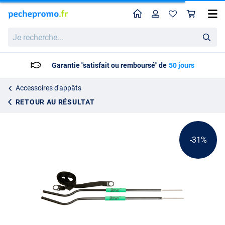
Home
Profil
Pan
Kit de Mesure Sensas Feeder (4m) (Piquets de Distance)
Prix catalogue
Je
17.41
recherche...
24.95
Garantie "satisfait ou remboursé" de
50 jours
Accessoires d'appâts
RETOUR AU RÉSULTAT
-31%