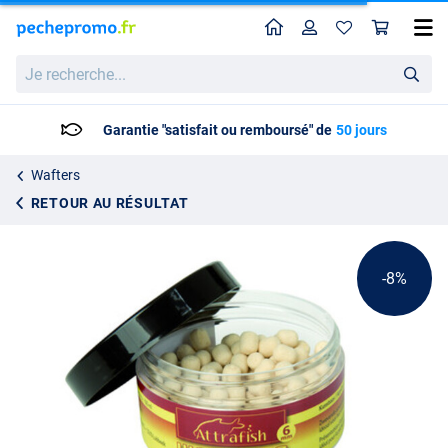
Home
Profil
Pan
Attrafish Wafters White Banana (100ml)
Prix catalogue
Je
6.02
recherche...
6.49
Garantie "satisfait ou remboursé" de
50 jours
Wafters
RETOUR AU RÉSULTAT
-8%