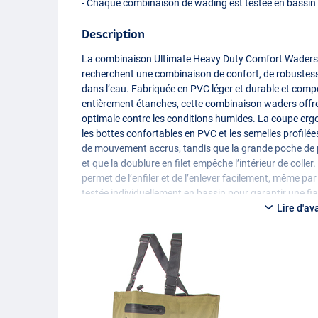
- Chaque combinaison de wading est testée en bassin p
Description
La combinaison Ultimate Heavy Duty Comfort Waders 
recherchent une combinaison de confort, de robustesse
dans l’eau. Fabriquée en
PVC
léger et durable et comp
entièrement étanches, cette combinaison waders offre
optimale contre les conditions humides. La coupe ergon
les bottes confortables en
PVC
et les semelles profilée
de mouvement accrus, tandis que la grande poche de 
et que la doublure en filet empêche l’intérieur de colle
permet de l’enfiler et de l’enlever facilement, même 
testée individuellement en bassin pour garantir une fia
Lire d'av