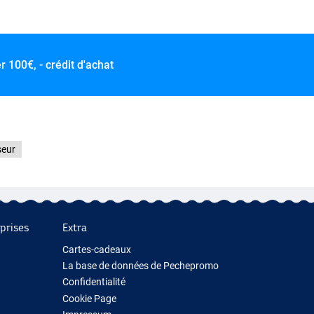
er
100€, - crédit d'achat
seur
prises
Extra
Cartes-cadeaux
La base de données de Pechepromo
Confidentialité
Cookie Page