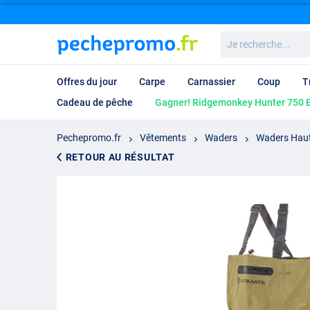
Je
recherche...
Offres du jour
Carpe
Carnassier
Coup
T
Cadeau de pêche
Gagner! Ridgemonkey Hunter 750 B
Pechepromo.fr
Vêtements
Waders
Waders Haut
RETOUR AU RÉSULTAT