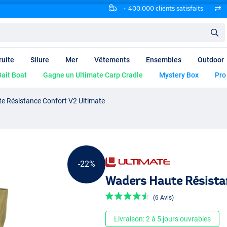
+ 400.000 clients satisfaits
ruite
Silure
Mer
Vêtements
Ensembles
Outdoor
ait Boat
Gagne un Ultimate Carp Cradle
Mystery Box
Pro
e Résistance Confort V2 Ultimate
-22%
Waders Haute Résista
(6 Avis)
Livraison: 2 à 5 jours ouvrables