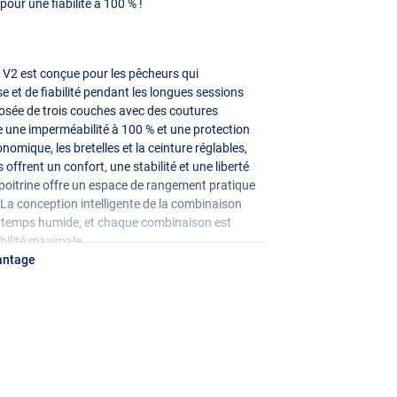
our une fiabilité à 100 % !
V2 est conçue pour les pêcheurs qui
 et de fiabilité pendant les longues sessions
osée de trois couches avec des coutures
 une imperméabilité à 100 % et une protection
omique, les bretelles et la ceinture réglables,
s offrent un confort, une stabilité et une liberté
poitrine offre un espace de rangement pratique
r. La conception intelligente de la combinaison
par temps humide, et chaque combinaison est
bilité maximale.
antage