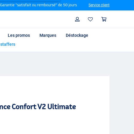
Garantie "satisfait ou remboursé" de 50 jours
Service client
Rechercher
Profil
Panier
Les promos
Marques
Déstockage
 staffers
nce Confort V2 Ultimate