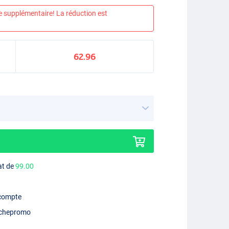
e supplémentaire! La réduction est
62.96
at de
99.00
 compte
chepromo