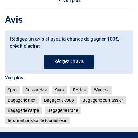
Voir plus
Avis
Rédigez un avis et ayez la chance de gagner
100€, -
crédit d'achat
Rédigez un avis
Voir plus
Spro
Cuissardes
Sacs
Bottes
Waders
Bagagerie mer
Bagagerie coup
Bagagerie carnassier
Bagagerie carpe
Bagagerie truite
Informations sur le fournisseur