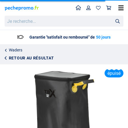
Home
Profil
Pan
Sac pour waders/bottes Spro TBX EVA Box Boot Bag
Je
Prix catalogue
42.36
recherche...
52.95
Garantie "satisfait ou remboursé" de
50 jours
Waders
RETOUR AU RÉSULTAT
épuisé