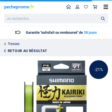
Home
Profil
Pan
Tresse Shimano Kairiki 8+ M. Green 150m
Prix catalogue
Je
18.95
recherche...
23.95
Garantie "satisfait ou remboursé" de
50 jours
Tresses
RETOUR AU RÉSULTAT
-21%