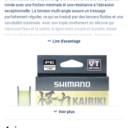
ronde avec une friction minimale et une résistance à l’abrasion
exceptionnelle. La tension multi-angle assure un tressage
parfaitement régulier, ce qui se traduit par des lancers fluides et une
sensibilité maximale. Avec son triple revêtement en silicone qui
repousse l’eau et la saleté, la ligne reste souple et durable, idéale
pour la pêche en eau douce comme en eau de mer. Adaptée à
diverses techniques – du finesse à la pêche aux leurres lourds – la
Lire d'avantage
Kairiki 8+ offre une détection ultime des touches et un contrôle
parfait de votre leurre.
Voir plus