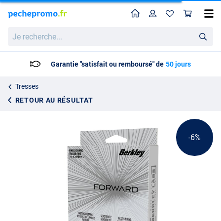
Home
Profil
Pan
Tresse Berkley Forward 1800m Crystal
Prix catalogue
Je
284.00
recherche...
299.99
Garantie "satisfait ou remboursé" de
50 jours
Tresses
RETOUR AU RÉSULTAT
-6%