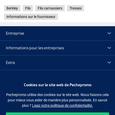
- Diamètre : 0,22 mm
Berkley
Fils
Fils carnassiers
Tresses
- Résistance : 8,9 kg
Informations sur le fournisseur
Berkley Forward 1,70G (0,25 mm) 10,5 kg (1800 m)
CRY
- Diamètre : 0,25 mm
- Résistance : 10,5 kg
Entreprise
Berkley Forward 2,0G (0,26 mm) 12,4 kg (1800 m)
CRY
- Diamètre : 0,26 mm
Informations pour les entreprises
- Résistance : 12,4 kg
Berkley Forward 2,5G (0,28 mm) 13,7 kg (1800 m)
CRY
Extra
- Diamètre : 0,28 mm
- Résistance : 13,7 kg
Déstockage
Cookies sur le site web de Pechepromo
Suivez-nous
Facebook
Instagram
Pechepromo utilise des cookies sur le site web. Nous faisons cela
pour mieux vous aider de manière plus personnalisée. En savoir
plus ?
Lisez notre politique de confidentialité.