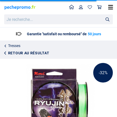
Home
Profil
Pan
Momoi PE Ryujin (plusieurs options)
Prix catalogue
Je
18.57
recherche...
26.95
Garantie "satisfait ou remboursé" de
50 jours
Tresses
RETOUR AU RÉSULTAT
-32%