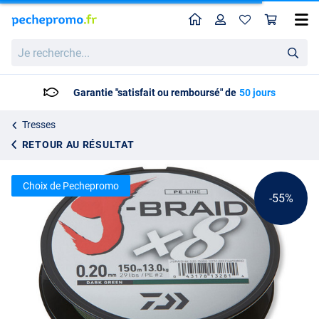
Home
Profil
Pan
Tresse Daiwa J-Braid X8 300m Dark Green/Vert foncé
Prix catalogue
Je
21.51
recherche...
46.95
Garantie "satisfait ou remboursé" de
50 jours
Tresses
RETOUR AU RÉSULTAT
Choix de Pechepromo
-55%