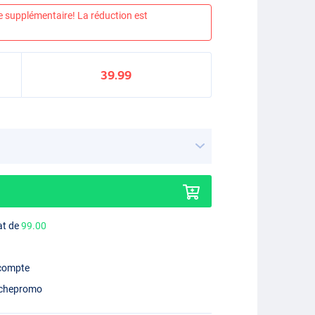
e supplémentaire! La réduction est
39.99
at de
99.00
 compte
chepromo