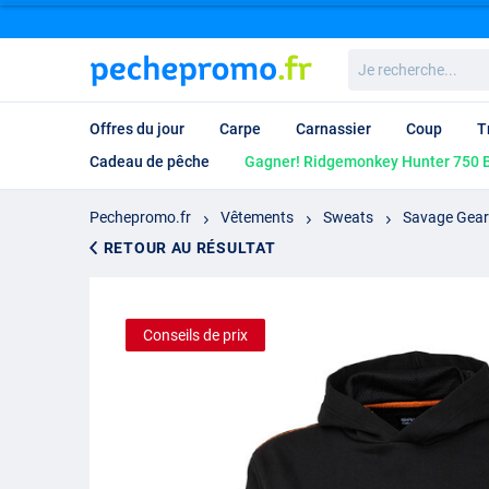
Je
recherche...
Offres du jour
Carpe
Carnassier
Coup
T
Cadeau de pêche
Gagner! Ridgemonkey Hunter 750 B
Pechepromo.fr
Vêtements
Sweats
Savage Gear 
RETOUR AU RÉSULTAT
Conseils de prix