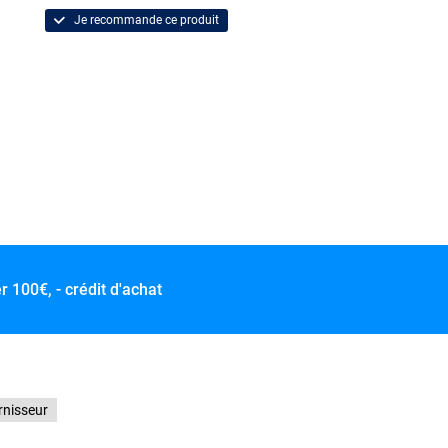
Je recommande ce produit
er
100€, - crédit d'achat
rnisseur