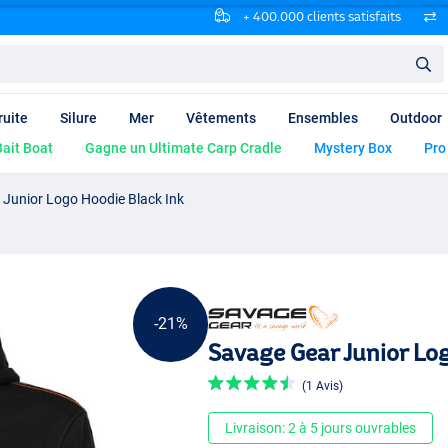
+ 400.000 clients satisfaits
ruite
Silure
Mer
Vêtements
Ensembles
Outdoor
ait Boat
Gagne un Ultimate Carp Cradle
Mystery Box
Pro
Junior Logo Hoodie Black Ink
-21%
Savage Gear Junior Lo
(1 Avis)
Livraison: 2 à 5 jours ouvrables