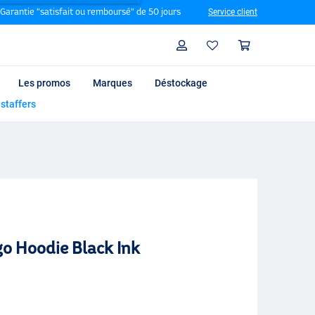
Garantie "satisfait ou remboursé" de 50 jours
Service client
Rechercher
Profil
Panier
Les promos
Marques
Déstockage
 staffers
go Hoodie Black Ink