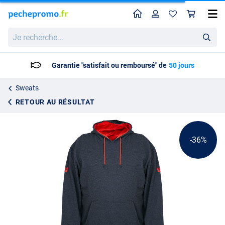
Home
Profil
Pan
Nytro Hoody Dark Marl Grey
Prix catalogue
Je
32.29
recherche...
49.95
Garantie "satisfait ou remboursé" de
50 jours
Sweats
RETOUR AU RÉSULTAT
-36%