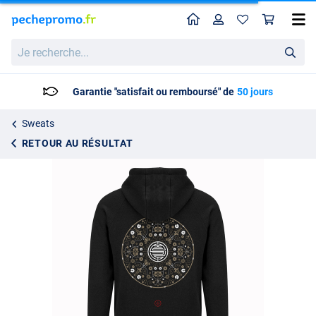
Home
Profil
Pan
Kumu Hoody Lotus
Prix catalogue
Je
63.04
recherche...
64.99
Garantie "satisfait ou remboursé" de
50 jours
Sweats
RETOUR AU RÉSULTAT