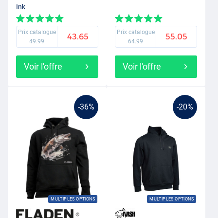
Ink
Prix catalogue
Prix catalogue
43.65
55.05
49.99
64.99
Voir l'offre
Voir l'offre
-36%
-20%
MULTIPLES OPTIONS
MULTIPLES OPTIONS