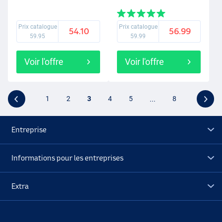
Prix catalogue
Prix catalogue
54.10
56.99
59.95
59.99
Voir l'offre
Voir l'offre
1
2
3
4
5
...
8
Entreprise
Informations pour les entreprises
Extra
Déstockage