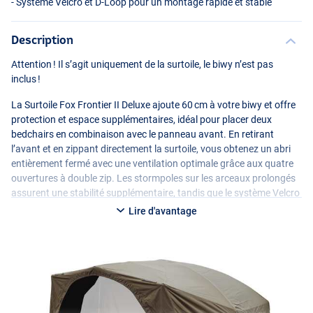
- Système Velcro et D-Loop pour un montage rapide et stable
Description
Attention ! Il s’agit uniquement de la surtoile, le biwy n’est pas
inclus !
La Surtoile Fox Frontier II Deluxe ajoute 60 cm à votre biwy et offre
protection et espace supplémentaires, idéal pour placer deux
bedchairs en combinaison avec le panneau avant. En retirant
l’avant et en zippant directement la surtoile, vous obtenez un abri
entièrement fermé avec une ventilation optimale grâce aux quatre
ouvertures à double zip. Les stormpoles sur les arceaux prolongés
assurent une stabilité supplémentaire, tandis que le système Velcro
et D-Loop garantit un montage rapide et solide. Fabriquée en 100 %
Lire d'avantage
polyester, la surtoile est fournie avec une extension de bâche de sol.