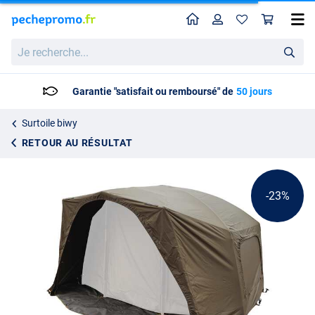
Home
Profil
Pan
Surtoile Fox Frontier II Deluxe
Prix catalogue
Je
231.95
recherche...
299.95
Garantie "satisfait ou remboursé" de
50 jours
Surtoile biwy
RETOUR AU RÉSULTAT
-23%