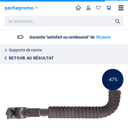
Home
Profil
Pan
Repose-Canne Pêche au Coup Ultimate Seatbox Front Rod Rest Foam
Prix catalogue
Je
13.46
recherche...
24.95
Garantie "satisfait ou remboursé" de
50 jours
Supports de canne
RETOUR AU RÉSULTAT
-47%