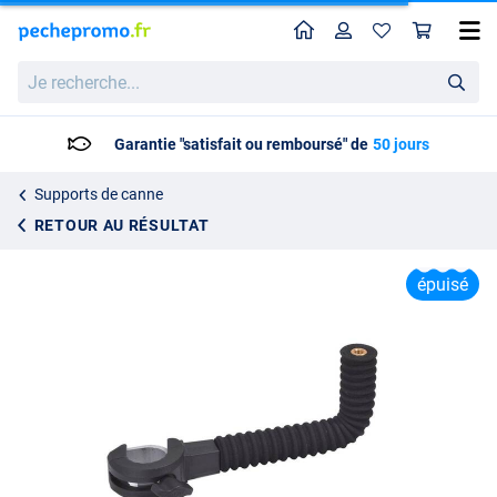
Home
Profil
Pan
Bras de Support Rive D36 (200mm)
Je
Prix catalogue
25.06
recherche...
29.95
Garantie "satisfait ou remboursé" de
50 jours
Supports de canne
RETOUR AU RÉSULTAT
épuisé