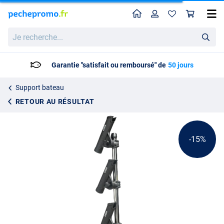
Home
Profil
Pan
Porte-cannes Scotty Rod Holder Tree
Prix catalogue
Je
170.00
recherche...
199.95
Garantie "satisfait ou remboursé" de
50 jours
Support bateau
RETOUR AU RÉSULTAT
-15%