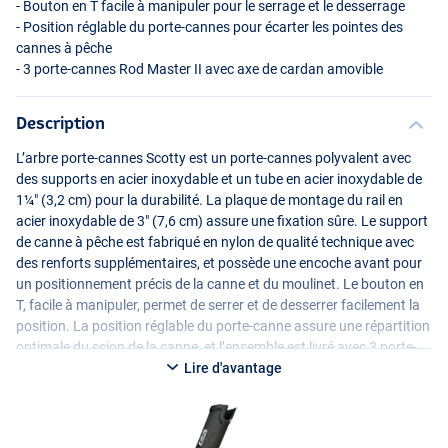
- Bouton en T facile à manipuler pour le serrage et le desserrage
- Position réglable du porte-cannes pour écarter les pointes des
cannes à pêche
- 3 porte-cannes Rod Master II avec axe de cardan amovible
Description
L’arbre porte-cannes Scotty est un porte-cannes polyvalent avec
des supports en acier inoxydable et un tube en acier inoxydable de
1¼″ (3,2 cm) pour la durabilité. La plaque de montage du rail en
acier inoxydable de 3″ (7,6 cm) assure une fixation sûre. Le support
de canne à pêche est fabriqué en nylon de qualité technique avec
des renforts supplémentaires, et possède une encoche avant pour
un positionnement précis de la canne et du moulinet. Le bouton en
T, facile à manipuler, permet de serrer et de desserrer facilement la
position. La position réglable du porte-canne assure une répartition
optimale du scion de la canne, et l’ensemble est livré avec 3 porte-
cannes Rod Master II à cardan amovible.
Lire d'avantage