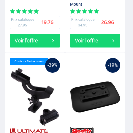
Mount
Prix catalogue
Prix catalogue
19.76
26.96
27.95
34.95
Voir l'offre
Voir l'offre
Choix de Pechepromo
-39%
-19%