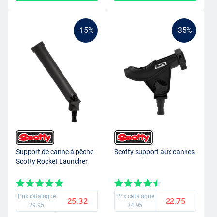
-15%
-35%
Support de canne à pêche
Scotty support aux cannes
Scotty Rocket Launcher
Prix catalogue
Prix catalogue
25.32
22.75
29.95
34.95