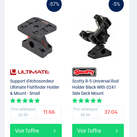
-57%
-5%
Support d'échosondeur
Scotty R-5 Universal Rod
Ultimate Fishfinder Holder
Holder Black With 0241
& Mount - Small
Side Deck Mount
Prix catalogue
Prix catalogue
11.66
37.04
26.95
38.99
Voir l'offre
Voir l'offre