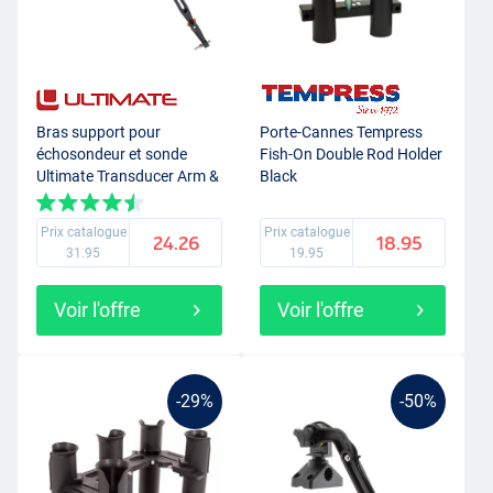
Bras support pour
Porte-Cannes Tempress
échosondeur et sonde
Fish-On Double Rod Holder
Ultimate Transducer Arm &
Black
Fishfinder Mount - Large
Prix catalogue
Prix catalogue
24.26
18.95
31.95
19.95
Voir l'offre
Voir l'offre
-29%
-50%