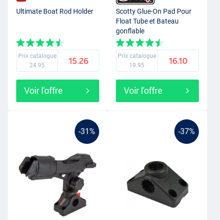
Ultimate Boat Rod Holder
Scotty Glue-On Pad Pour
Float Tube et Bateau
gonflable
Prix catalogue
Prix catalogue
15.26
16.10
24.95
19.95
Voir l'offre
Voir l'offre
-31%
-37%