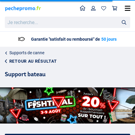
Home
Profil
Pan
Je
recherche...
Livraison: 2 à 5 jours ouvrables
Supports de canne
RETOUR AU RÉSULTAT
Support bateau