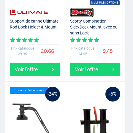
MULTIPLES OPTIONS
Support de canne Ultimate
Scotty Combination
Rod Lock Holder & Mount
Side/Deck Mount, avec ou
sans Lock
Prix catalogue
Prix catalogue
20.66
9.45
29.95
14.95
Voir l'offre
Voir l'offre
Choix de Pechepromo
-24%
-5%