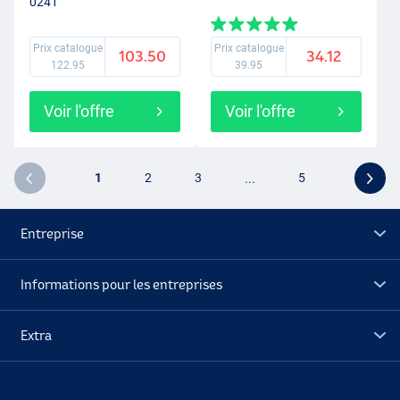
0241
Prix catalogue
Prix catalogue
103.50
34.12
122.95
39.95
Voir l'offre
Voir l'offre
1
2
3
...
5
Entreprise
Informations pour les entreprises
Extra
Déstockage