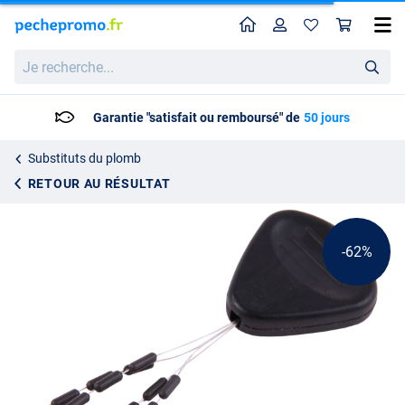
Home
Profil
Pan
Ultimate Tungsten Sinkers
Prix catalogue
Je
1.89
recherche...
4.95
Garantie "satisfait ou remboursé" de
50 jours
Substituts du plomb
RETOUR AU RÉSULTAT
-62%