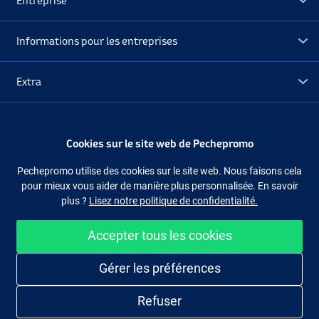
Entreprise
Informations pour les entreprises
Extra
Déstockage
Cookies sur le site web de Pechepromo
Mix Pack (12pcs)
Suivez-nous
Facebook
Instagram
Pechepromo utilise des cookies sur le site web. Nous faisons cela
pour mieux vous aider de manière plus personnalisée. En savoir
plus ?
Lisez notre politique de confidentialité.
Accepter tous les cookies
Acheter facilement et en sécurité
Gérer les préférences
Refuser