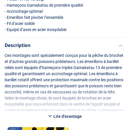
- Hameçons Gamakatsu de première qualité
- Accrochage optimal
- Emerillon fait pivoter l’ensemble
- Fil d’acier solide
- Equipé d’axes en acier inoxydable
Description
Ces montages sont spécialement conçus pour la pêche du brochet
et d’autres grands poissons prédateurs. Les émerillons à barillet
reliés sont équipés d’hameçons triples Gamakatsu 13 de première
qualité et garantissent un accrochage optimal. Les émerillons à
barillet rotatif offrent une protection maximale contre les positions
des poissons prédateurs et garantissent que le poisson reste bien
accroché, même en cas de secousses ou de rotation de la tête.
Selon le montage choisi, ils sont équipés de broches en acier
inoxydable que vous enfoncez dans le ventre de l’appât souple et
qui les maintiennent bien en place pendant la pêche. Lorsque vous
accrochez un poisson, les broches se détachent de l’appât souple.
Lire d'avantage
Vous pouvez facilement visser la tête du montage à l’avant de
l’appât souple de votre choix.