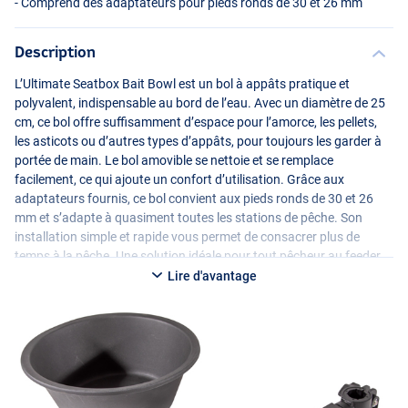
- Comprend des adaptateurs pour pieds ronds de 30 et 26 mm
Description
L’Ultimate Seatbox Bait Bowl est un bol à appâts pratique et
polyvalent, indispensable au bord de l’eau. Avec un diamètre de 25
cm, ce bol offre suffisamment d’espace pour l’amorce, les pellets,
les asticots ou d’autres types d’appâts, pour toujours les garder à
portée de main. Le bol amovible se nettoie et se remplace
facilement, ce qui ajoute un confort d’utilisation. Grâce aux
adaptateurs fournis, ce bol convient aux pieds ronds de 30 et 26
mm et s’adapte à quasiment toutes les stations de pêche. Son
installation simple et rapide vous permet de consacrer plus de
temps à la pêche. Une solution idéale pour tout pêcheur au feeder,
au coup ou polyvalent.
Lire d'avantage