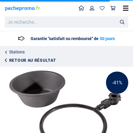
Home
Profil
Pan
Bol à Appâts Ultimate Seatbox Bait Bowl
Prix catalogue
Je
20.66
recherche...
34.95
Garantie "satisfait ou remboursé" de
50 jours
Stations
RETOUR AU RÉSULTAT
-41%